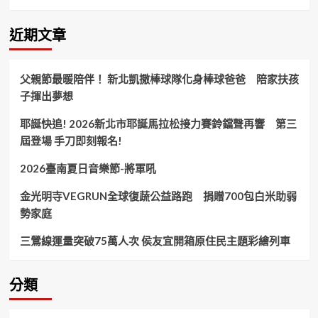
紅
壇
暗
近期文章
訪
遶
境
父親節最暖陪伴！ 新北凱撒棒球隊化身棒球爸爸 陪家扶孩
西
子揮出夢想
門
町
耶誕快追! 2026新北市耶誕馬拉松接力賽鈴鐺聲再響 第三
真
人
屆登場 手刀即刻報名!
藝
閣
2026臺南夏日音樂節-將軍吼
車
隊
金光明寺VEGRUN全球復蔬公益路跑 捐贈700包白米助弱
灑
勢家庭
糖
果
三鶯線運量突破75萬人次 侯友宜開箱原住民主題彩繪列車
象
徵
好
分類
運