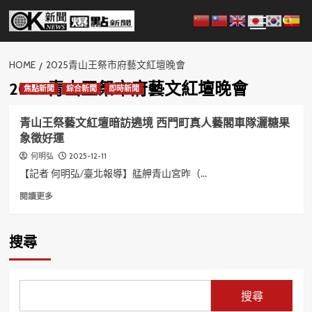
Skip
Primary
to
Menu
content
HOME
2025青山王祭市府藝文紅壇晚會
2025青山王祭市府藝文紅壇晚會
焦點新聞
綜合新聞
即時新聞
青山王祭藝文紅壇暗訪遶境 西門町真人藝閣車隊灑糖果
象徵好運
2025-12-11
何明弘
【記者 何明弘/臺北報導】艋舺青山宮昨（...
Read
閱讀更多
more
about
青
搜尋
山
王
祭
藝
搜尋
文