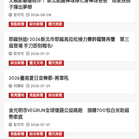
父親節最暖陪伴！ 新北凱撒棒球隊化身棒球爸爸 陪家扶孩
子揮出夢想
2026-08-08
彭可可
焦點新聞
綜合新聞
觀光旅遊
耶誕快追! 2026新北市耶誕馬拉松接力賽鈴鐺聲再響 第三
屆登場 手刀即刻報名!
2026-07-31
彭可可
綜合新聞
藝文天地
觀光旅遊
2026臺南夏日音樂節-將軍吼
2026-07-29
何煥彩
教育園地
焦點新聞
綜合新聞
金光明寺VEGRUN全球復蔬公益路跑 捐贈700包白米助弱
勢家庭
2026-07-27
彭可可
焦點新聞
綜合新聞
觀光旅遊