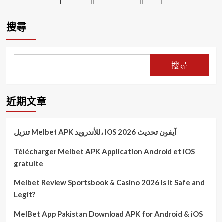
人
偉
園
章
心
哲
市
推
客
分
搜尋
出
家
頁
一
市
馬
務
當
委
搜尋
鮮，
員
佳
會
餚
第
近期文章
滿
四
筵
屆
迎
第
2026
一
تنزيل Melbet APK للأندرويد، IOS آيفون تحديث 2026
新
次
春
委
Télécharger Melbet APK Application Android et iOS
員
gratuite
顧
問
Melbet Review Sportsbook & Casino 2026 Is It Safe and
會
Legit?
議
MelBet App Pakistan Download APK for Android & iOS