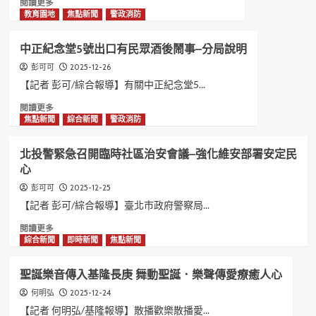
Read
閱讀更多
山
築
間
more
教育園地
焦點新聞
警政消防
務
士
團
about
必
林．
體
失
備
芝
辦
中正紀念堂5號出口有民眾酒後鬧事–分局說明
而
齊
蘭
理
復
2025-12-26
彭可可
關
創
及
得！
鍵
生
【記者 彭可/綜合報導】有關中正紀念堂5...
收
中
裝
–
費
Read
閱讀更多
二
備
教
more
焦點新聞
綜合新聞
警政消防
警
學
about
化
成
中
身
果
北投警緊急召開臨時社區治安會議–強化維安部署安定民
正
機
展
心
紀
車
臺
念
偵
2025-12-25
彭可可
北
堂
探
市
【記者 彭可/綜合報導】臺北市政府警察局...
5
尋
士
號
Read
閱讀更多
回
林
出
more
綜合新聞
即時新聞
焦點新聞
失
社
口
about
車
區
有
北
大
聖誕樂音傳入基隆長庚 舞動聖誕．樂聲傳愛療癒人心
民
投
學
眾
警
2025-12-24
何明弘
26
酒
緊
【記者 何明弘/基隆報導】散播歡樂散播愛...
週