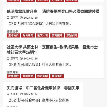
備
about
確
消
低溫降雪風險升高 消防署提醒登山務必備齊關鍵裝備
保
防
民
署
2025-12-28
彭可可
眾
澄
【記者 彭可可/綜合報導】近日冷氣團來襲...
平
清
Read
閱讀更多
安
T-
more
生活時尚
綜合新聞
藝文天地
教育園地
焦點新聞
迎
CERT
about
新
培
低
年
訓
社區大學 共築士林．芝蘭創生–教學成果展 臺北市士
溫
均
林社區大學26週年
降
由
雪
消
2025-12-28
彭可可
風
防
【記者 彭可/綜合報導】社區大學共築士林...
險
機
升
Read
閱讀更多
關
高
more
教育園地
焦點新聞
綜合新聞
警政消防
辦
消
about
理
防
社
並
失而復得！中二警化身機車偵探 尋回失車
署
區
無
提
大
2025-12-27
彭可可
委
醒
學
託
【記者 彭可/綜合報導】臺北市政府警察局...
登
共
民