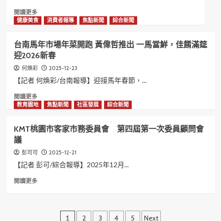
後
急
年
Read
閱讀更多
鬧
召
more
健康美食
消費者報導
焦點新聞
綜合新聞
事
開
about
–
臨
聖
分
時
台南馬年市場年菜開跑 黃偉哲推出 一馬當鮮，佳餚滿筵
誕
局
社
迎2026新春
樂
說
區
音
明
治
2025-12-23
何煥彩
傳
安
【記者 何煥彩/台南報導】迎接馬年春節，...
入
會
基
Read
閱讀更多
議
隆
more
教育園地
焦點新聞
社區發展
綜合新聞
–
長
about
強
庚
台
化
KMT桃園市客家市務委員會 第四屆第一次委員顧問會
舞
南
維
議
動
馬
安
聖
年
部
2025-12-21
彭可可
誕．
市
署
【記者 彭可/綜合報導】2025年12月...
樂
場
安
聲
年
Read
閱讀更多
定
傳
菜
more
民
愛
開
about
心
療
跑
KMT
文
癒
黃
桃
1
2
3
4
5
Next