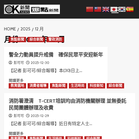
Skip
Primary
to
Menu
content
HOME
2025
12 月
月份:
2025 年 12 月
焦點新聞
綜合新聞
警政消防
警全力動員提升戒備 確保民眾平安迎新年
2025-12-30
彭可可
【記者 彭可可/綜合報導】本(30)日上...
Read
閱讀更多
more
教育園地
消費者報導
焦點新聞
生活時尚
科技新知
綜合新聞
about
警
消防署澄清 T-CERT培訓均由消防機關辦理 並無委託
全
民間團體辦理及收費
力
動
2025-12-29
彭可可
員
【記者 彭可可/綜合報導】近日有特定人士...
提
升
Read
閱讀更多
戒
more
教育園地
焦點新聞
生活時尚
科技新知
綜合新聞