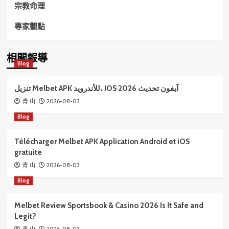
宗教命理
專家觀點
相關報導
Blog
تنزيل Melbet APK للأندرويد، IOS آيفون تحديث 2026
2026-08-03
青 山
Blog
Télécharger Melbet APK Application Android et iOS
gratuite
2026-08-03
青 山
Blog
Melbet Review Sportsbook & Casino 2026 Is It Safe and
Legit?