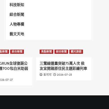
科技新知
綜合新聞
人物專欄
藝文天地
點新聞
綜合新聞
焦點新聞
綜合新聞
觀光旅遊
GRUN全球復蔬公
三鶯線運量突破75萬人次 侯
贈700包白米助弱
友宜開箱原住民主題彩繪列車
2026-07-25
彭可可
026-07-27