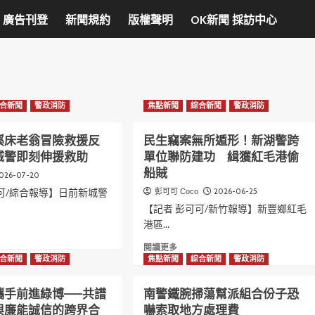
廣告刊登
新聞規約
版權聲明
OK新聞 採訪中心
合新聞
警政消防
焦點新聞
綜合新聞
警政消防
溪床老翁冒險救援反
民生竊案無所遁形！新湖警跨
城警即刻伸援救助
單位聯防建功 緝獲紅毛港偷
船賊
026-07-20
可/綜合報導】日前新城警
2026-06-25
彭可可 Coco
【記者 彭可可/新竹報導】新豐鄉紅毛
港區...
Read
閱讀更多
t
more
合新聞
警政消防
焦點新聞
綜合新聞
警政消防
about
民
攜手前進綠博——共譜
南警鐵腕掃蕩幫派組合份子恐
生
與廉能誠信的跨界合
嚇索取地方處理費
竊