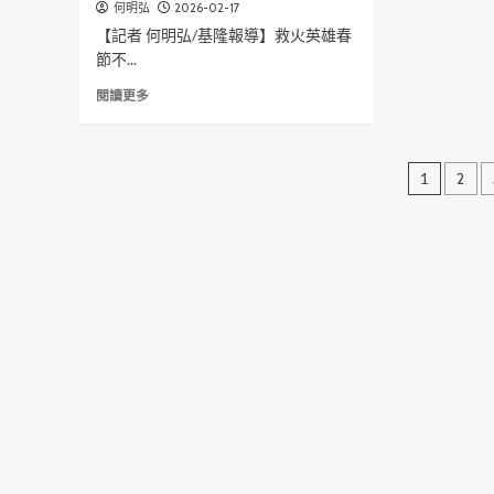
政
2026-02-17
何明弘
4
永
警
交
人
【記者 何明弘/基隆報導】救火英雄春
續
常
流
獲
與
節不...
訓
里
准
廉
強
程
Read
閱讀更多
能
化
碑！
more
誠
協
警
about
信
勤
政
春
的
能
文
署
節
1
2
跨
量
與
假
界
章
守
澳
期
合
護
洲
堅
分
奏
地
麥
守
方
考
頁
岡
治
瑞
位
安
大
消
學
防
簽
局
署
長
教
慰
育
問
訓
救
練
火
合
英