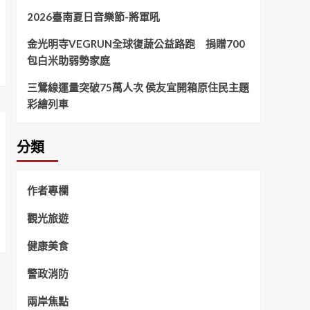
2026臺南夏日音樂節-將軍吼
金光明寺VEGRUN全球復蔬公益路跑 捐贈700
包白米助弱勢家庭
三鶯線運量突破75萬人次 侯友宜開箱原住民主題
彩繪列車
分類
作者專欄
觀光旅遊
健康美食
警政消防
兩岸焦點