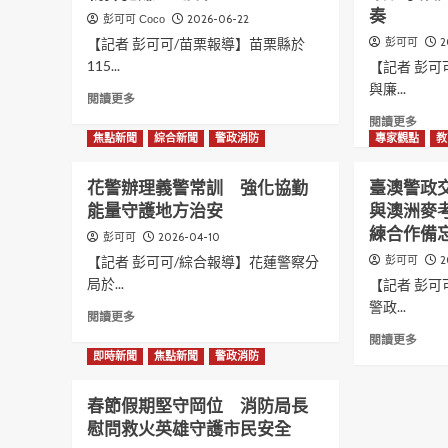
施
溪
奏
2026-06-22
彭可可 Coco
用
床
【記者 彭可可/苗栗報導】苗栗縣於
2
彭可可
毒
老
115...
【記者 彭可
品
翁
影
冒
與廉...
Read
閱讀更多
片
險
more
Read
閱讀更多
基
救
about
more
焦點新聞
綜合新聞
警政消防
專家觀點
教
警
援
苗
abou
主
反
檢
新
動
受
花警辦理義警常訓 強化協勤
臺澳警政
偵
北
查
困
能量守護地方治安
與澳洲麥
辦
宜
緝
新
聚
練合作備
蘭
2026-04-10
彭可可
迅
城
眾
攜
速
警
【記者 彭可可/綜合報導】花蓮警察分
2
彭可可
槍
手
偵
即
局於...
【記者 彭可
擊
前
破
刻
案
警政...
進
Read
伸
閱讀更多
件
綠
more
援
Read
閱讀更多
聲
博
about
救
more
即時新聞
焦點新聞
警政消防
請
——
花
助
abou
羈
共
警
臺
押
春節假期堅守岡位 消防局長
譜
辦
澳
犯
環
慰問救火英雄守護市民安全
理
警
嫌
境
義