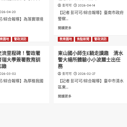
案
2026-04-14
彭可可
無
026-04-20
【記者 彭可可/綜合報導】臺南市政府
所
警察...
可/綜合報導】為落實環境
遁
形！
Read
閱讀更多
新
more
湖
about
育園地
警政消防
教育園地
焦點新聞
警政消防
警
南
t
跨
警
交流里程碑！警政署
東山國小師生E騎走讀趣 清水
單
鐵
位
考瑞大學簽署教育訓
警大楊所體驗小小波麗士出任
腕
聯
掃
忘錄
務
防
蕩
026-03-02
2026-02-27
彭可可
建
幫
功
可/綜合報導】為厚植我國
【記者 彭可可/綜合報導】臺中市清水
派
緝
組
區東...
獲
合
Read
紅
閱讀更多
份
more
毛
子
t
about
港
恐
東
偷
嚇
山
船
索
國
賊
取