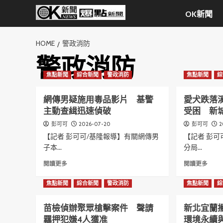
Skip
OK新聞
to
content
HOME
警政消防
警政消防
焦點新聞
綜合新聞
警政消防
焦點新聞
綜
網傳男疑施用毒品影片 基警
愛犬跌落
主動查緝迅速偵破
受困 新
2026-07-20
2
彭可可
彭可可
【記者 彭可可/基隆報導】有關網傳男
【記者 彭可
子本...
分局...
Read
Read
閱讀更多
閱讀更多
more
more
about
abou
焦點新聞
綜合新聞
警政消防
焦點新聞
綜
網
愛
傳
犬
苗檢偵辦聚眾槍擊案件 聲請
新北宜蘭
男
跌
羈押犯嫌4人獲准
環境永續
疑
落