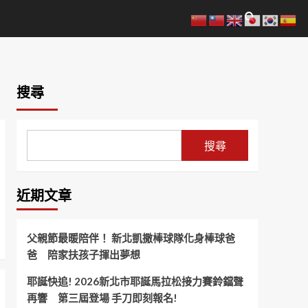
搜尋
搜尋
近期文章
父親節最暖陪伴！ 新北凱撒棒球隊化身棒球爸
爸 陪家扶孩子揮出夢想
耶誕快追! 2026新北市耶誕馬拉松接力賽鈴鐺聲
再響 第三屆登場 手刀即刻報名!