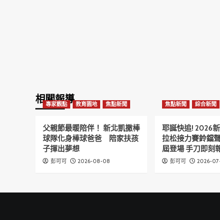
作
雄
備
守
忘
護
錄
市
民
安
全
相關報導
專家觀點
教育園地
焦點新聞
焦點新聞
綜合新聞
父親節最暖陪伴！ 新北凱撒棒
耶誕快追! 202
球隊化身棒球爸爸 陪家扶孩
拉松接力賽鈴鐺
子揮出夢想
屆登場 手刀即刻報
2026-08-08
2026-07
彭可可
彭可可