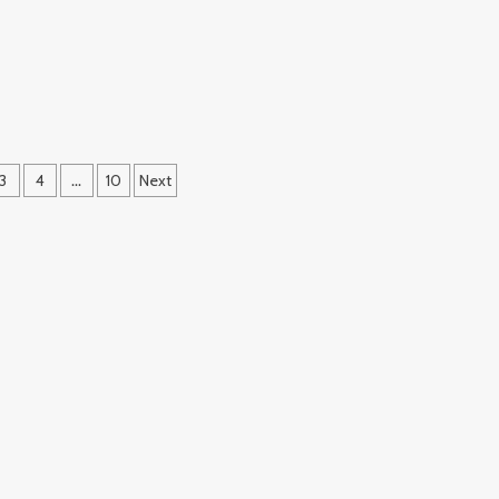
小
地
師
方
生
處
E
理
騎
費
走
讀
趣
清
3
4
...
10
Next
水
警
大
楊
所
體
驗
小
小
波
麗
士
出
任
務