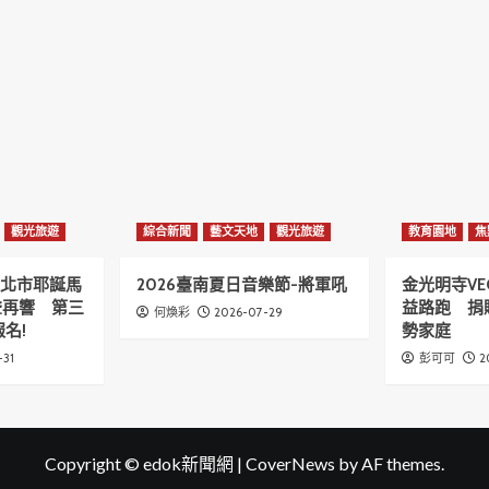
觀光旅遊
綜合新聞
藝文天地
觀光旅遊
教育園地
焦
6新北市耶誕馬
2026臺南夏日音樂節-將軍吼
金光明寺VE
聲再響 第三
益路跑 捐
2026-07-29
何煥彩
名!
勢家庭
-31
2
彭可可
Copyright © edok新聞網
|
CoverNews
by AF themes.