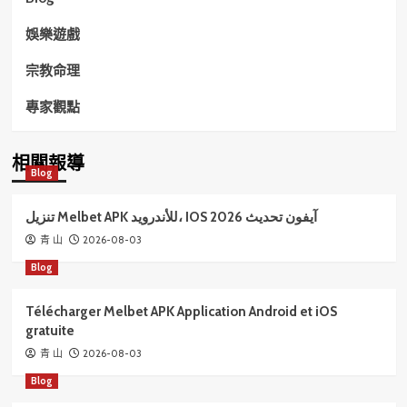
娛樂遊戲
宗教命理
專家觀點
相關報導
Blog
تنزيل Melbet APK للأندرويد، IOS آيفون تحديث 2026
2026-08-03
青 山
Blog
Télécharger Melbet APK Application Android et iOS
gratuite
2026-08-03
青 山
Blog