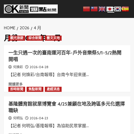
Skip
Primary
to
Menu
content
HOME
2026
4 月
月份:
2026 年 4 月
觀光旅遊
綜合新聞
藝文天地
一生只遇一次的臺南運河百年-戶外音樂祭5/1-5/2熱鬧
開唱
2026-04-28
何煥彩
【記者 何煥彩/台南報導】台南今年迎來運...
Read
閱讀更多
more
即時新聞
焦點新聞
產經消息
about
一
基隆體育館就業博覽會 4/25兼顧在地及跨區多元化選擇
生
職缺
只
遇
2026-04-23
何明弘
一
【記者 何明弘/基隆報導】為協助民眾掌握...
次