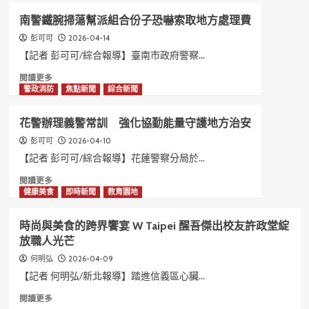
展
嘉
基
南警鐵腕掃蕩幫派組合份子恐嚇索取地方處理費
現
義
隆
台
鞦
市
2026-04-14
彭可可
日
韆
攜
【記者 彭可可/綜合報導】臺南市政府警察...
文
節
手
Read
閱讀更多
化
體
PaGamO
more
警政消防
焦點新聞
綜合新聞
融
驗
推
about
合
百
動
南
亮
年
「性
花警辦理義警常訓 強化協勤能量守護地方治安
警
點
民
平
鐵
2026-04-10
彭可可
俗
好
腕
文
學
【記者 彭可可/綜合報導】花蓮警察分局於...
掃
化
堂
Read
閱讀更多
蕩
揭
Online」
more
健康美食
即時新聞
教育園地
幫
開
互
about
派
交
動
花
組
流
學
時尚與美食的跨界饗宴 W Taipei 醒吾傑出校友許政堂綻
警
合
序
習
放職人光芒
辦
份
幕
闖
理
子
2026-04-09
何明弘
關
義
恐
拿
【記者 何明弘/新北報導】踏進信義區心臟...
警
嚇
好
常
Read
閱讀更多
索
禮