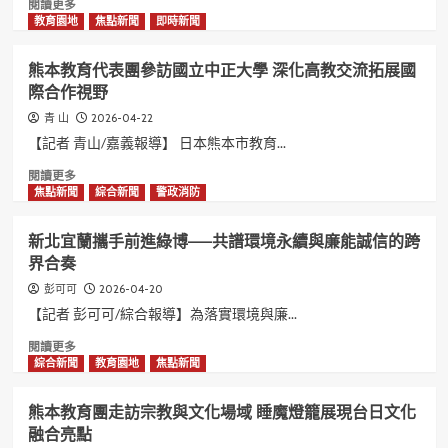
的
Read
閱讀更多
臺
more
教育園地
焦點新聞
即時新聞
南
about
運
基
熊本教育代表團參訪國立中正大學 深化高教交流拓展國
河
隆
際合作視野
百
體
年-
育
2026-04-22
青 山
戶
館
【記者 青山/嘉義報導】 日本熊本市教育...
外
就
音
業
Read
閱讀更多
樂
博
more
焦點新聞
綜合新聞
警政消防
祭
覽
about
5/1-
會
熊
新北宜蘭攜手前進綠博——共譜環境永續與廉能誠信的跨
5/2
4/25
本
界合奏
熱
兼
教
鬧
顧
育
2026-04-20
彭可可
開
在
代
【記者 彭可可/綜合報導】為落實環境與廉...
唱
地
表
及
團
Read
閱讀更多
跨
參
more
綜合新聞
教育園地
焦點新聞
區
訪
about
多
國
新
熊本教育團走訪宗教與文化場域 睡魔燈籠展現台日文化
元
立
北
融合亮點
化
中
宜