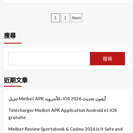
訓
more
取
強
about
地
化
時
方
文
協
尚
1
2
Next
處
勤
與
理
章
能
美
費
量
食
分
搜尋
守
的
頁
護
跨
地
界
方
饗
搜尋
治
宴
安
W
Taipei
近期文章
醒
吾
傑
出
تنزيل Melbet APK للأندرويد، IOS آيفون تحديث 2026
校
友
Télécharger Melbet APK Application Android et iOS
許
gratuite
政
堂
Melbet Review Sportsbook & Casino 2026 Is It Safe and
綻