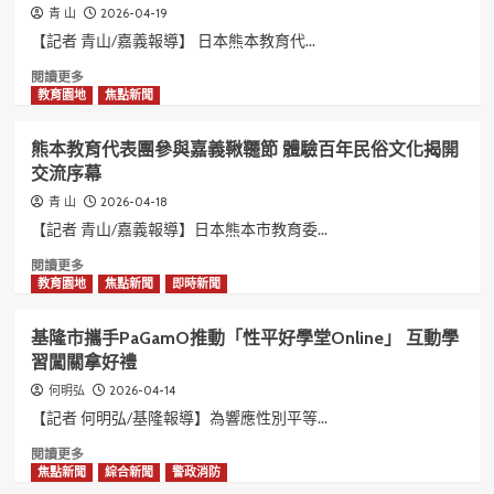
選
正
蘭
2026-04-19
青 山
擇
大
攜
【記者 青山/嘉義報導】 日本熊本教育代...
職
學
手
缺
深
前
Read
閱讀更多
化
進
more
教育園地
焦點新聞
高
綠
about
教
博
熊
熊本教育代表團參與嘉義鞦韆節 體驗百年民俗文化揭開
交
——
本
交流序幕
流
共
教
拓
譜
育
2026-04-18
青 山
展
環
團
【記者 青山/嘉義報導】日本熊本市教育委...
國
境
走
際
永
訪
Read
閱讀更多
合
續
宗
more
教育園地
焦點新聞
即時新聞
作
與
教
about
視
廉
與
熊
基隆市攜手PaGamO推動「性平好學堂Online」 互動學
野
能
文
本
習闖關拿好禮
誠
化
教
信
場
育
2026-04-14
何明弘
的
域
代
【記者 何明弘/基隆報導】為響應性別平等...
跨
睡
表
界
魔
團
Read
閱讀更多
合
燈
參
more
焦點新聞
綜合新聞
警政消防
奏
籠
與
about