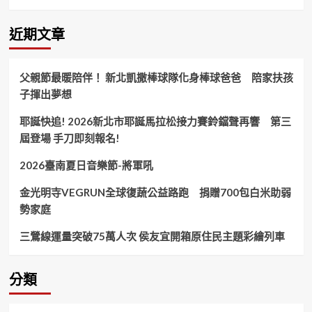
岸
青
年
近期文章
獨
山
藝
父親節最暖陪伴！ 新北凱撒棒球隊化身棒球爸爸 陪家扶孩
術
子揮出夢想
實
踐
耶誕快追! 2026新北市耶誕馬拉松接力賽鈴鐺聲再響 第三
營
創
屆登場 手刀即刻報名!
作
成
2026臺南夏日音樂節-將軍吼
果
展
金光明寺VEGRUN全球復蔬公益路跑 捐贈700包白米助弱
在
勢家庭
杭
開
三鶯線運量突破75萬人次 侯友宜開箱原住民主題彩繪列車
幕！
分類