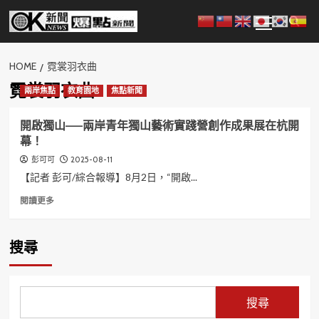
Skip
Primary
to
Menu
content
HOME
霓裳羽衣曲
霓裳羽衣曲
兩岸焦點
教育園地
焦點新聞
開啟獨山——兩岸青年獨山藝術實踐營創作成果展在杭開
幕！
2025-08-11
彭可可
【記者 彭可/綜合報導】8月2日，“開啟...
Read
閱讀更多
more
about
開
搜尋
啟
獨
山
——
搜尋
兩