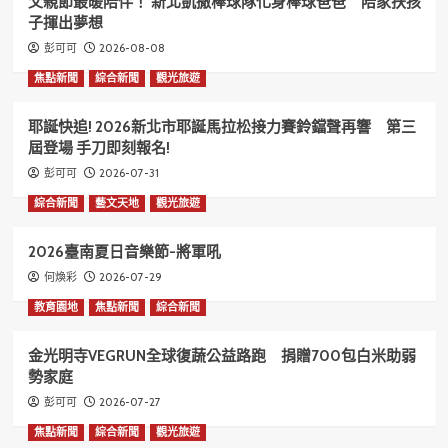
父親節最暖陪伴！ 新北凱撒棒球隊化身棒球爸爸 陪家扶孩
子揮出夢想
2026-08-08
彭可可
焦點新聞
綜合新聞
觀光旅遊
耶誕快追! 2026新北市耶誕馬拉松接力賽鈴鐺聲再響 第三
屆登場 手刀即刻報名!
2026-07-31
彭可可
綜合新聞
藝文天地
觀光旅遊
2026臺南夏日音樂節-將軍吼
2026-07-29
何煥彩
教育園地
焦點新聞
綜合新聞
金光明寺VEGRUN全球復蔬公益路跑 捐贈700包白米助弱
勢家庭
2026-07-27
彭可可
焦點新聞
綜合新聞
觀光旅遊