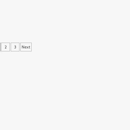
席！
子
兩
華
岸
攜
青
手
年
呼
獨
籲
山
關
藝
注
術
文
2
3
Next
弱
實
勢
章
踐
家
營
分
庭！
創
作
頁
成
果
展
在
杭
開
幕！