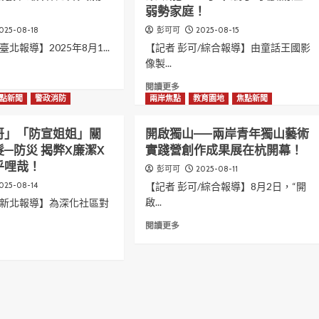
弱勢家庭！
業
總
025-08-18
2025-08-15
彭可可
會
臺北報導】2025年8月1...
【記者 彭可/綜合報導】由童話王國影
第
像製...
26、
27
Read
閱讀更多
屆
t
more
點新聞
警政消防
兩岸焦點
教育園地
焦點新聞
交
about
接
微
哥」「防宣姐姐」關
開啟獨山——兩岸青年獨山藝術
范
電
揚
—防災 揭弊X廉潔X
實踐營創作成果展在杭開幕！
影
淇
乎哩哉！
（如
2025-08-11
彭可可
理
果
025-08-14
【記者 彭可/綜合報導】8月2日，“開
事
我
長
啟...
/新北報導】為深化社區對
有
接
三
Read
閱讀更多
任
個
more
張
願
about
善
望）
開
t
政
蔡
啟
市
幼
獨
長
龍、
山
出
王
——