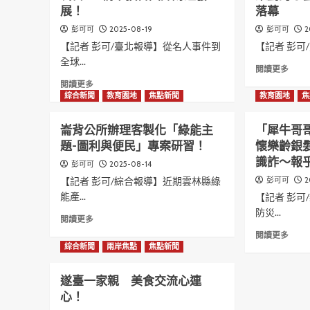
平
福
展！
落幕
台
獅
2025-08-19
2
彭可可
彭可可
6
子
【記者 彭可/臺北報導】從名人事件到
【記者 彭可/
周
會
年
全球...
——
Read
閱讀更多
感
2025-
more
Read
閱讀更多
恩
2026
abou
more
綜合新聞
教育園地
焦點新聞
教育園地
焦
會
年
閃
about
——
首
耀
汪
侯
屆
崙背公所辦理客製化「綠能主
「犀牛哥
新
心
友
例
題-圖利與便民」專案研習！
懷樂齡銀髮
秀！
茹
宜
會
蔣
識詐～報
老
2025-08-14
彭可可
循
暨
雪
師
環
顧
【記者 彭可/綜合報導】近期雲林縣綠
2
彭可可
櫻
「神
善
問
能產...
【記者 彭可
與
準
舉
聯
防災...
樂
感
Read
讓
誼
閱讀更多
妍
應」
more
愛
晚
Read
閱讀更多
聯
再
about
綿
宴
more
綜合新聞
兩岸焦點
焦點新聞
合
受
崙
延！
圓
abou
策
矚
背
滿
「犀
劃
遂臺一家親 美食交流心連
目
公
舉
牛
的
——
心！
所
行！
哥
才
精
辦