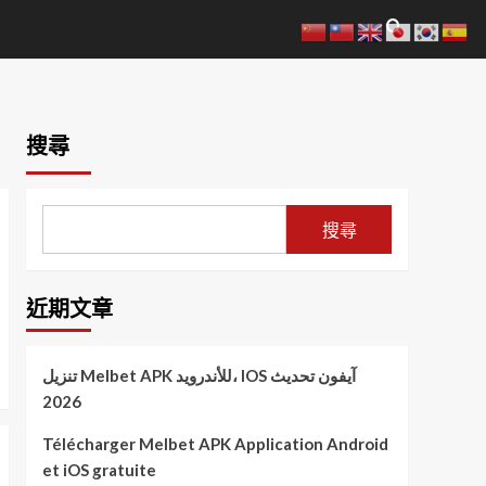
搜尋
搜尋
近期文章
تنزيل Melbet APK للأندرويد، IOS آيفون تحديث
2026
Télécharger Melbet APK Application Android
et iOS gratuite