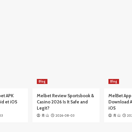
Blog
Blog
bet APK
Melbet Review Sportsbook &
MelBet App 
id et iOS
Casino 2026 Is It Safe and
Download A
Legit?
iOS
03
2026-08-03
20
青 山
青 山