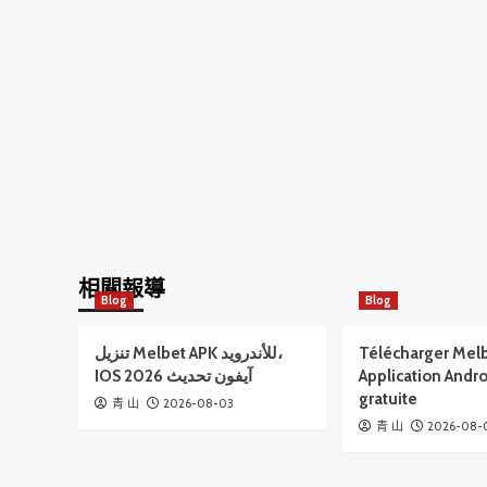
乎
哩
哉！
相關報導
Blog
Blog
تنزيل Melbet APK للأندرويد،
Télécharger Mel
IOS آيفون تحديث 2026
Application Andro
gratuite
2026-08-03
青 山
2026-08-
青 山