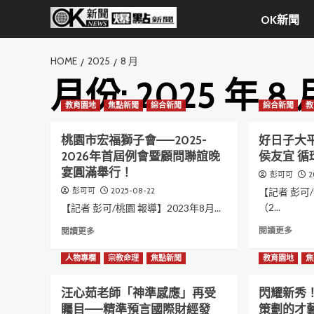
Skip
OK新聞
to
content
HOME
2025
8 月
月份:
2025 年 8 
教育園地
焦點新聞
綜合新聞
綜合新聞
教
桃園市宏福獅子會——2025-
好日子大
2026年首屆例會暨顧問聯誼晚
侯友宜 
宴圓滿舉行！
2
彭可可
2025-08-22
【記者 彭可
彭可可
（2...
【記者 彭可/桃園 報導】2023年8月...
Read
Read
閱讀更多
閱讀更多
more
more
abou
about
人物專欄
宗教命理
焦點新聞
教育園地
焦
好
桃
日
園
汪心茹老師「神準感應」再受
閃耀新秀
子
市
矚目——精準預言國際財經發
策劃的才
大
宏