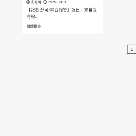
哥」
2025-08-11
彭可可
藝
準
理
「防
發
【記者 彭可/綜合報導】近日，來自臺
預
客
宣
表
言
灣的...
製
姐
聯
國
化
姐」
Read
歡
閱讀更多
際
「綠
關
more
晚
財
能
懷
about
會
經
主
樂
遂
圓
發
題-
齡
臺
1
滿
展！
圖
銀
一
落
利
髮
家
幕
與
—
親
便
防
美
民」
災
食
專
揭
交
案
弊
流
研
X
心
習！
廉
連
潔
心！
X
識
詐
～
報