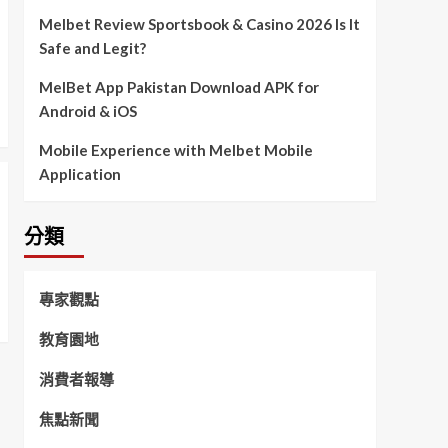
Melbet Review Sportsbook & Casino 2026 Is It
Safe and Legit?
MelBet App Pakistan Download APK for
Android & iOS
Mobile Experience with Melbet Mobile
Application
分類
專家觀點
教育園地
消費者報導
焦點新聞