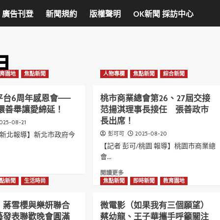
廣告刊登
新聞規約
版權聲明
OK新聞 採訪中心
月
育園地
焦點新聞
人物專欄
焦點新聞
綜合新聞
平台6周年感恩會——
桃市商業總會第26、27屆交接
循環善舉讓愛綿延！
范揚淇理事長接任 張善政市
長出席！
025-08-21
/新北報導】新北市政府今
2025-08-20
彭可可
【記者 彭可/桃園 報導】桃園市商業總
會...
Read
閱讀更多
t
more
點新聞
生活時尚
焦點新聞
即時新聞
教育園地
about
桃
！蔣雪櫻與樂妍聯合
微電影（如果我有三個願望）
市
藝發表聯歡晚會圓滿
蔡幼龍、王子華攜手呼籲關注
商