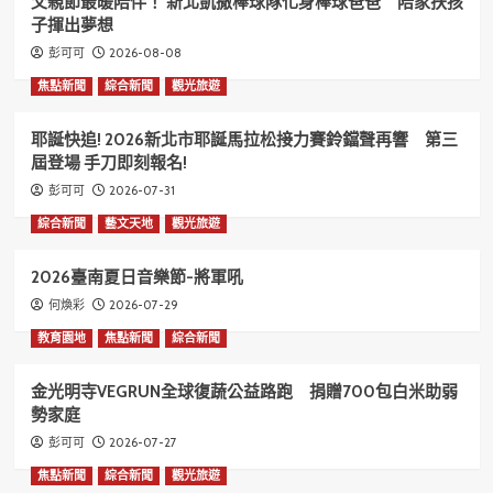
父親節最暖陪伴！ 新北凱撒棒球隊化身棒球爸爸 陪家扶孩
子揮出夢想
2026-08-08
彭可可
焦點新聞
綜合新聞
觀光旅遊
耶誕快追! 2026新北市耶誕馬拉松接力賽鈴鐺聲再響 第三
屆登場 手刀即刻報名!
2026-07-31
彭可可
綜合新聞
藝文天地
觀光旅遊
2026臺南夏日音樂節-將軍吼
2026-07-29
何煥彩
教育園地
焦點新聞
綜合新聞
金光明寺VEGRUN全球復蔬公益路跑 捐贈700包白米助弱
勢家庭
2026-07-27
彭可可
焦點新聞
綜合新聞
觀光旅遊