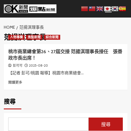
Skip
Primary
to
Menu
content
HOME
范揚淇理事長
范揚淇理事長
人物專欄
焦點新聞
綜合新聞
桃市商業總會第26、27屆交接 范揚淇理事長接任 張善
政市長出席！
2025-08-20
彭可可
【記者 彭可/桃園 報導】桃園市商業總會...
Read
閱讀更多
more
about
桃
搜尋
市
商
業
總
搜尋
會