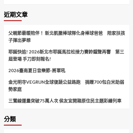
第
26、
27
近期文章
屆
交
接
父親節最暖陪伴！ 新北凱撒棒球隊化身棒球爸爸 陪家扶孩
范
子揮出夢想
揚
淇
耶誕快追! 2026新北市耶誕馬拉松接力賽鈴鐺聲再響 第三
理
事
屆登場 手刀即刻報名!
長
接
2026臺南夏日音樂節-將軍吼
任
張
金光明寺VEGRUN全球復蔬公益路跑 捐贈700包白米助弱
善
勢家庭
政
市
三鶯線運量突破75萬人次 侯友宜開箱原住民主題彩繪列車
長
出
席！
分類