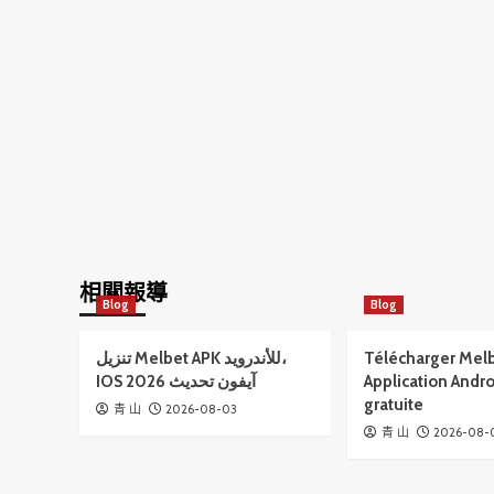
相關報導
Blog
Blog
تنزيل Melbet APK للأندرويد،
Télécharger Mel
IOS آيفون تحديث 2026
Application Andro
gratuite
2026-08-03
青 山
2026-08-
青 山