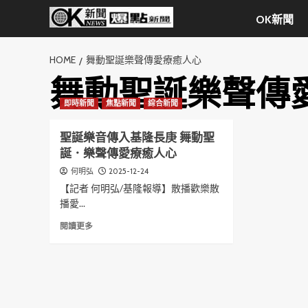
Skip
OK新聞
to
content
HOME
舞動聖誕樂聲傳愛療癒人心
舞動聖誕樂聲傳
即時新聞
焦點新聞
綜合新聞
聖誕樂音傳入基隆長庚 舞動聖
誕．樂聲傳愛療癒人心
2025-12-24
何明弘
【記者 何明弘/基隆報導】散播歡樂散
播愛...
Read
閱讀更多
more
about
聖
誕
樂
音