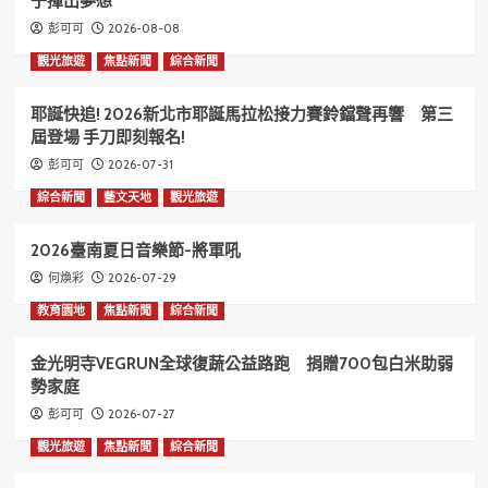
子揮出夢想
2026-08-08
彭可可
觀光旅遊
焦點新聞
綜合新聞
耶誕快追! 2026新北市耶誕馬拉松接力賽鈴鐺聲再響 第三
屆登場 手刀即刻報名!
2026-07-31
彭可可
綜合新聞
藝文天地
觀光旅遊
2026臺南夏日音樂節-將軍吼
2026-07-29
何煥彩
教育園地
焦點新聞
綜合新聞
金光明寺VEGRUN全球復蔬公益路跑 捐贈700包白米助弱
勢家庭
2026-07-27
彭可可
觀光旅遊
焦點新聞
綜合新聞