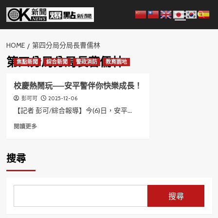
Skip
Primary
to
Menu
content
HOME
第四分局分局長曹儒林
第四分局分局長曹儒林
焦點新聞
綜合新聞
警政消防
教育園地
校慶熱鬧玩——安平警伴你快樂成長！
2025-12-06
彭可可
【記者 彭可/綜合報導】今(6)日，安平...
Read
閱讀更多
more
about
校
搜尋
慶
熱
鬧
玩
搜尋
——
安
平