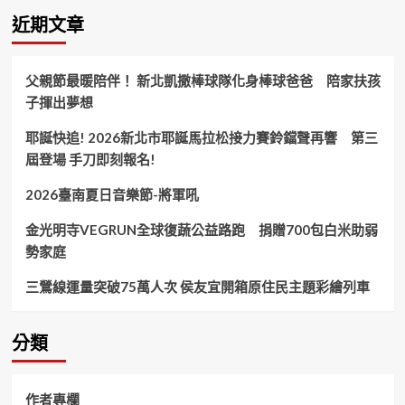
警
近期文章
伴
你
快
父親節最暖陪伴！ 新北凱撒棒球隊化身棒球爸爸 陪家扶孩
樂
子揮出夢想
成
長！
耶誕快追! 2026新北市耶誕馬拉松接力賽鈴鐺聲再響 第三
屆登場 手刀即刻報名!
2026臺南夏日音樂節-將軍吼
金光明寺VEGRUN全球復蔬公益路跑 捐贈700包白米助弱
勢家庭
三鶯線運量突破75萬人次 侯友宜開箱原住民主題彩繪列車
分類
作者專欄