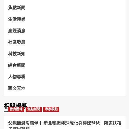
焦點新聞
生活時尚
產經消息
社區發展
科技新知
綜合新聞
人物專欄
藝文天地
相關報導
教育園地
焦點新聞
專家觀點
父親節最暖陪伴！ 新北凱撒棒球隊化身棒球爸爸 陪家扶孩