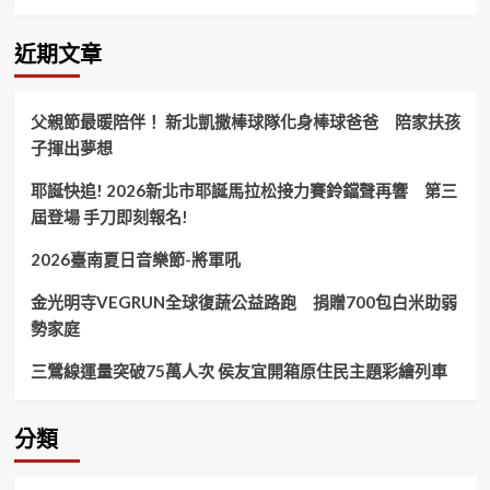
驚
人！
消
近期文章
防
署
呼
父親節最暖陪伴！ 新北凱撒棒球隊化身棒球爸爸 陪家扶孩
籲
子揮出夢想
民
眾
耶誕快追! 2026新北市耶誕馬拉松接力賽鈴鐺聲再響 第三
使
用
屆登場 手刀即刻報名!
瓦
斯
2026臺南夏日音樂節-將軍吼
要
注
金光明寺VEGRUN全球復蔬公益路跑 捐贈700包白米助弱
意
勢家庭
安
全
三鶯線運量突破75萬人次 侯友宜開箱原住民主題彩繪列車
分類