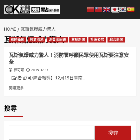
Skip
Primary
to
Menu
content
HOME
瓦斯氣爆威力驚人
瓦斯氣爆威力驚人
即時新聞
教育園地
消費者報導
焦點新聞
社區發展
綜合新聞
瓦斯氣爆威力驚人！消防署呼籲民眾使用瓦斯要注意安
全
2025-12-17
彭可可
【記者 彭可/綜合報導】12月15日臺南...
Read
閱讀更多
more
about
瓦
搜尋
斯
氣
爆
威
搜尋
力