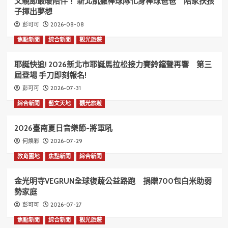
父親節最暖陪伴！ 新北凱撒棒球隊化身棒球爸爸 陪家扶孩
子揮出夢想
2026-08-08
彭可可
焦點新聞
綜合新聞
觀光旅遊
耶誕快追! 2026新北市耶誕馬拉松接力賽鈴鐺聲再響 第三
屆登場 手刀即刻報名!
2026-07-31
彭可可
綜合新聞
藝文天地
觀光旅遊
2026臺南夏日音樂節-將軍吼
2026-07-29
何煥彩
教育園地
焦點新聞
綜合新聞
金光明寺VEGRUN全球復蔬公益路跑 捐贈700包白米助弱
勢家庭
2026-07-27
彭可可
焦點新聞
綜合新聞
觀光旅遊