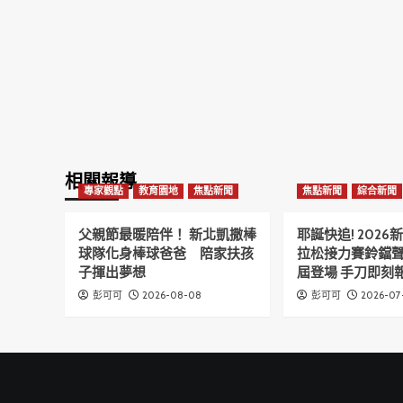
相關報導
專家觀點
教育園地
焦點新聞
焦點新聞
綜合新聞
父親節最暖陪伴！ 新北凱撒棒
耶誕快追! 202
球隊化身棒球爸爸 陪家扶孩
拉松接力賽鈴鐺
子揮出夢想
屆登場 手刀即刻報
2026-08-08
2026-07
彭可可
彭可可