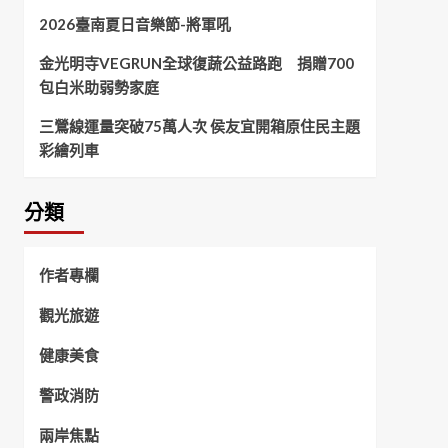
2026臺南夏日音樂節-將軍吼
金光明寺VEGRUN全球復蔬公益路跑 捐贈700
包白米助弱勢家庭
三鶯線運量突破75萬人次 侯友宜開箱原住民主題
彩繪列車
分類
作者專欄
觀光旅遊
健康美食
警政消防
兩岸焦點