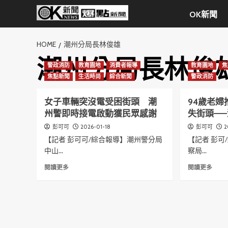
Skip
OK新聞
to
content
HOME
潮州分局長林俊雄
潮州分局長林俊
警政消防
教育園地
消費者報導
教育園地
焦
焦點新聞
生活時尚
綜合新聞
警政消防
女子車輛突沒電受困街頭 潮
94歲老
州警即時接電啟動獲民眾感謝
失街頭—
2026-01-18
2
彭可可
彭可可
【記者 彭可可/綜合報導】潮州警分局
【記者 彭可
中山...
察局...
Read
Read
閱讀更多
閱讀更多
more
more
about
abou
女
94
子
歲
車
老
輛
婦