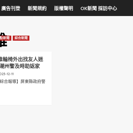
廣告刊登
新聞規約
版權聲明
OK新聞 採訪中心
雄
點新聞
綜合新聞
婦推輪椅外出找友人迷
—潮州警及時助返家
025-12-11
/綜合報導】屏東縣政府警
t