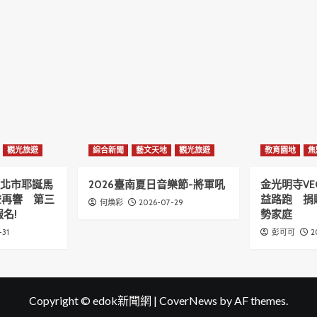
觀光旅遊
綜合新聞
藝文天地
觀光旅遊
教育園地
焦
6新北市耶誕馬
2026臺南夏日音樂節-將軍吼
金光明寺VE
聲再響 第三
益路跑 捐
2026-07-29
何煥彩
名!
勢家庭
-31
2
彭可可
Copyright © edok新聞網
|
CoverNews
by AF themes.