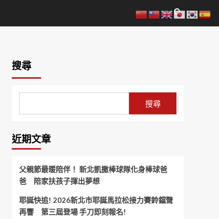
搜尋
搜尋
近期文章
父親節最暖陪伴！ 新北凱撒棒球隊化身棒球爸
爸 陪家扶孩子揮出夢想
耶誕快追! 2026新北市耶誕馬拉松接力賽鈴鐺聲
再響 第三屆登場 手刀即刻報名!