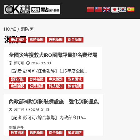
Skip
Primary
to
Menu
content
HOME
消防署
消防署
警政消防
即時新聞
焦點新聞
綜合新聞
全國災害搜救犬IRO國際評量排名賽登場
2026-02-03
彭可可
【記者 彭可可/綜合報導】115年度全國...
警政消防
即時新聞
專家觀點
教育園地
Read
閱讀更多
more
焦點新聞
社區發展
科技新知
綜合新聞
about
全
內政部補助消防裝備設施 強化消防量能
國
災
2026-01-15
彭可可
害
【記者 彭可可/綜合報導】內政部今(15...
搜
Read
閱讀更多
救
more
教育園地
焦點新聞
綜合新聞
警政消防
犬
about
IRO