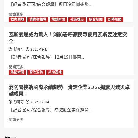
習
這
澄
【記者 彭可可/綜合報導】近日冷氣團來襲...
訓
裡
清
Read
閱讀更多
練
–
T-
more
教育園地
消費者報導
焦點新聞
社區發展
綜合新聞
即時新聞
強
家
CERT
about
化
人
培
低
中
的
訓
瓦斯氣爆威力驚人！消防署呼籲民眾使用瓦斯要注意安
溫
央
居
均
全
降
與
家
由
雪
地
安
消
2025-12-17
彭可可
風
方
全、
防
【記者 彭可/綜合報導】12月15日臺南...
險
應
由
機
升
Read
閱讀更多
變
您
關
高
more
焦點新聞
警政消防
教育園地
韌
來
辦
消
about
性
守
理
防
瓦
護！
並
消防署接軌國際永續趨勢 肯定企業SDGs揭露與減災卓
署
斯
無
越成果！
提
氣
委
醒
爆
託
2025-12-04
彭可可
登
威
民
【記者 彭可/綜合報導】為激勵企業在經營...
山
力
間
務
驚
Read
閱讀更多
團
必
人！
more
體
備
消
about
辦
齊
防
消
理