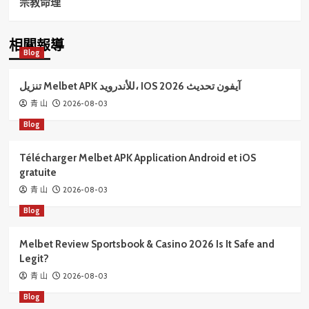
宗教命理
相關報導
Blog
تنزيل Melbet APK للأندرويد، IOS آيفون تحديث 2026
2026-08-03
青 山
Blog
Télécharger Melbet APK Application Android et iOS
gratuite
2026-08-03
青 山
Blog
Melbet Review Sportsbook & Casino 2026 Is It Safe and
Legit?
2026-08-03
青 山
Blog