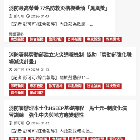
內
國
消防最高榮譽 77名防救災楷模獲頒「鳳凰獎」
政
際
部
2026-01-13
彭可可
評
補
量
【記者 彭可可/綜合報導】內政部為歡慶一...
助
排
Read
閱讀更多
消
名
more
焦點新聞
綜合新聞
警政消防
即時新聞
專家觀點
教育園地
防
賽
about
裝
登
消
備
場
消防署與勞動部建立火災通報機制–協助「勞動部強化職
防
設
場減災計畫」
最
施
高
強
2026-01-13
彭可可
榮
化
【記者 彭可可/綜合報導】關於勞動部11...
譽
消
即時新聞
專家觀點
教育園地
焦點新聞
社區發展
科技新知
77
Read
閱讀更多
防
名
more
綜合新聞
警政消防
量
防
about
能
救
消
消防署辦理本土化HSEEP基礎課程 馬士元–制度化演
災
防
習訓練 強化中央與地方應變韌性
楷
署
模
與
2026-01-12
彭可可
獲
勞
【記者 彭可可/綜合報導】內政部政務次長...
頒
動
教育園地
消費者報導
焦點新聞
科技新知
綜合新聞
警政消防