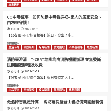
「鳳
部
Read
閱讀更多
凰
建
more
專家觀點
獎」
立
about
火
消
CO中毒憾事 如何防範中毒看這裡–家人的居家安全、
災
防
由您來守護！
通
署
報
辦
2026-01-11
彭可可
機
理
【記者 彭可可/綜合報導】近日，發生了多...
制
本
–
土
Read
閱讀更多
協
化
more
生活時尚
科技新知
綜合新聞
教育園地
消費者報導
焦點新聞
助
HSEEP
about
「勞
基
CO
消防署澄清 T-CERT培訓均由消防機關辦理 並無委託
動
礎
中
民間團體辦理及收費
部
課
毒
強
程
憾
2025-12-29
彭可可
化
馬
事
【記者 彭可可/綜合報導】近日有特定人士...
職
士
如
場
元
何
Read
閱讀更多
減
–
防
more
生活時尚
科技新知
綜合新聞
教育園地
焦點新聞
災
制
範
about
計
度
中
消
低溫降雪風險升高 消防署提醒登山務必備齊關鍵裝備
畫」
化
毒
防
演
看
署
2025-12-28
彭可可