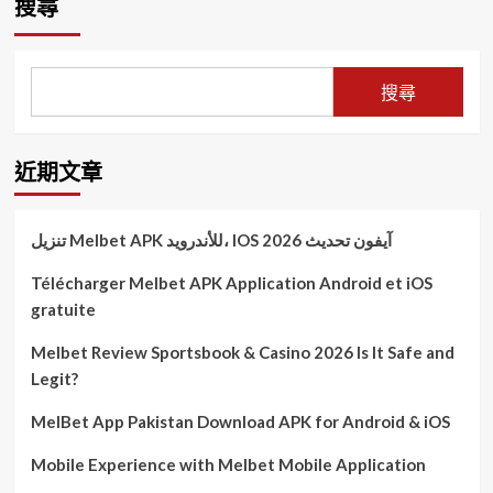
搜尋
關
署
防
及
鍵
呼
署
收
裝
籲
接
費
備
民
軌
搜尋
眾
國
使
際
用
永
瓦
續
近期文章
斯
趨
要
勢
注
肯
تنزيل Melbet APK للأندرويد، IOS آيفون تحديث 2026
意
定
安
企
Télécharger Melbet APK Application Android et iOS
全
業
gratuite
SDGs
揭
露
Melbet Review Sportsbook & Casino 2026 Is It Safe and
與
Legit?
減
災
MelBet App Pakistan Download APK for Android & iOS
卓
越
Mobile Experience with Melbet Mobile Application
成