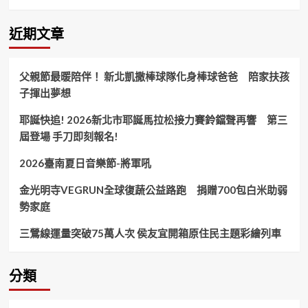
植
物
園
近期文章
竹
縣
東
父親節最暖陪伴！ 新北凱撒棒球隊化身棒球爸爸 陪家扶孩
興
子揮出夢想
國
小
耶誕快追! 2026新北市耶誕馬拉松接力賽鈴鐺聲再響 第三
綠
籬
屆登場 手刀即刻報名!
計
畫
2026臺南夏日音樂節-將軍吼
獲
評
金光明寺VEGRUN全球復蔬公益路跑 捐贈700包白米助弱
全
勢家庭
國
第
三鶯線運量突破75萬人次 侯友宜開箱原住民主題彩繪列車
一！
分類