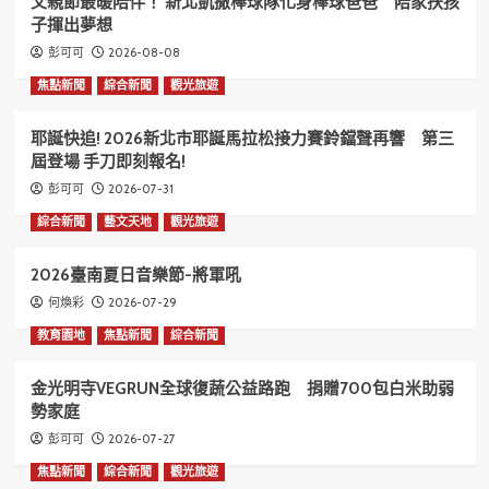
父親節最暖陪伴！ 新北凱撒棒球隊化身棒球爸爸 陪家扶孩
子揮出夢想
2026-08-08
彭可可
焦點新聞
綜合新聞
觀光旅遊
耶誕快追! 2026新北市耶誕馬拉松接力賽鈴鐺聲再響 第三
屆登場 手刀即刻報名!
2026-07-31
彭可可
綜合新聞
藝文天地
觀光旅遊
2026臺南夏日音樂節-將軍吼
2026-07-29
何煥彩
教育園地
焦點新聞
綜合新聞
金光明寺VEGRUN全球復蔬公益路跑 捐贈700包白米助弱
勢家庭
2026-07-27
彭可可
焦點新聞
綜合新聞
觀光旅遊