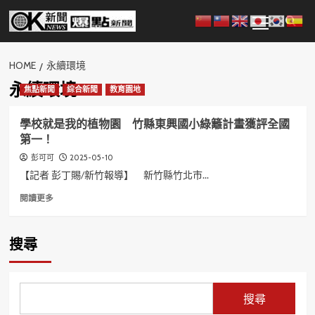
Skip
Primary
to
Menu
content
HOME
永續環境
永續環境
焦點新聞
綜合新聞
教育園地
學校就是我的植物園 竹縣東興國小綠籬計畫獲評全國
第一！
2025-05-10
彭可可
【記者 彭丁賜/新竹報導】 新竹縣竹北市...
Read
閱讀更多
more
about
學
搜尋
校
就
是
我
搜尋
的