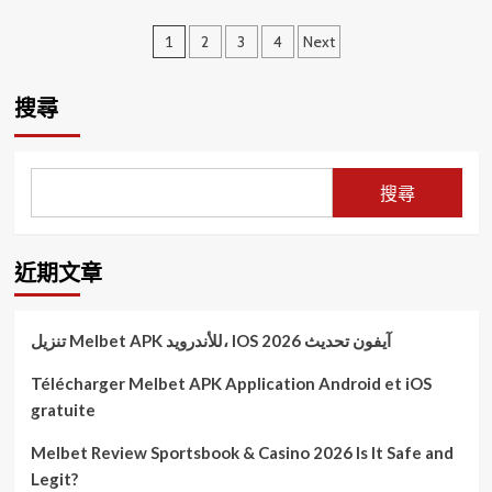
動
轉
幕
「開
文
力！
型
水
運
1
2
3
4
Next
與
花
達
章
健
火
人」
康
花
楊
分
搜尋
平
煙
登
頁
衡！
花
嵙
SHOW
財
一
神
搜尋
同
爺
展
要
現！
發
近期文章
7.2
億
大
獎
تنزيل Melbet APK للأندرويد، IOS آيفون تحديث 2026
了！
威
Télécharger Melbet APK Application Android et iOS
力
gratuite
彩
頭
Melbet Review Sportsbook & Casino 2026 Is It Safe and
獎
Legit?