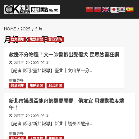
Skip
Primary
to
Menu
content
HOME
2025
5 月
月份:
2025 年 5 月
教育園地
焦點新聞
警政消防
救援不分物種！文一帥警抱出受傷犬 民眾臉書狂讚
2025-05-31
彭可可
【記者 彭可/臺北報導】臺北市文山第一分...
Read
閱讀更多
more
教育園地
焦點新聞
綜合新聞
about
救
新北市議長盃龍舟錦標賽開賽 侯友宜 用運動歡度端
援
午！
不
分
2025-05-31
彭可可
物
【記者 彭可/新北報導】新北市議長盃龍舟...
種！
文
Read
閱讀更多
一
more
綜合新聞
人物專欄
焦點新聞