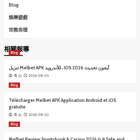
Blog
娛樂遊戲
宗教命理
相關報導
Blog
تنزيل Melbet APK للأندرويد، IOS آيفون تحديث 2026
2026-08-03
青 山
Blog
Télécharger Melbet APK Application Android et iOS
gratuite
2026-08-03
青 山
Blog
Melbet Review Sportsbook & Casino 2026 Is It Safe and