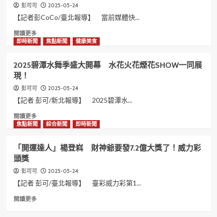
老
少
片
2025-05-24
彭可可
街
年
榛
【記者彭CoCo/臺北報導】 當前媒體快...
美
志
姍
食
工
Read
閱讀更多
媚！
全
菁
more
即時新聞
焦點新聞
健康美食
打
英
about
包！
獎」
彭
2025碧潭水舞季盛大開幕 水花火花煙花SHOW一同展
新
可
現！
北
媒
市
體
2025-05-24
彭可可
亮
創
【記者 彭可/新北報導】 2025碧潭水...
眼
新
表
持
Read
閱讀更多
現
續
more
焦點新聞
綜合新聞
即時新聞
青
引
about
少
領
2025
「開運達人」楊登嵙 財神爺要發7.2億大獎了！威力彩
年
行
碧
頭獎
志
業
潭
工
變
水
2025-05-24
彭可可
展
革
舞
【記者 彭可/臺北報導】 臺彩威力彩第1...
現
探
季
愛
索
盛
Read
閱讀更多
與
媒
大
more
行
體
開
about