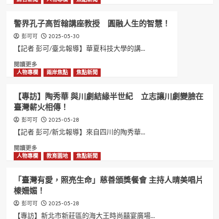
帥
about
警
新
警界孔子高哲翰講座教授 圓融人生的智慧！
抱
北
出
市
2025-05-30
彭可可
受
議
【記者 彭可/臺北報導】華夏科技大學的講...
傷
長
Read
閱讀更多
犬
盃
more
人物專欄
兩岸焦點
焦點新聞
民
龍
about
眾
舟
警
臉
錦
【專訪】陶秀華 與川劇結緣半世紀 立志讓川劇變臉在
界
書
標
臺灣薪火相傳！
孔
狂
賽
子
讚
開
2025-05-28
彭可可
高
賽
【記者 彭可/新北報導】來自四川的陶秀華...
哲
侯
翰
Read
閱讀更多
友
講
more
人物專欄
教育園地
焦點新聞
宜
座
about
用
教
【專
運
「臺灣有愛，照亮生命」慈善頒獎餐會 主持人晴美唱片
授
訪】
動
榛姍媚！
圓
陶
歡
融
秀
度
2025-05-28
彭可可
人
華
端
【專訪】新北市新莊區的海大王時尚囍宴廣場...