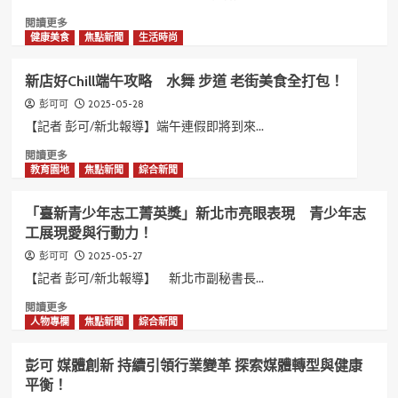
生
與
午！
的
川
Read
閱讀更多
智
劇
more
健康美食
焦點新聞
生活時尚
慧！
結
about
緣
「臺
新店好Chill端午攻略 水舞 步道 老街美食全打包！
半
灣
世
有
2025-05-28
彭可可
紀
愛，
【記者 彭可/新北報導】端午連假即將到來...
立
照
Read
閱讀更多
志
亮
more
教育園地
焦點新聞
綜合新聞
讓
生
about
川
命」
新
劇
慈
「臺新青少年志工菁英獎」新北市亮眼表現 青少年志
店
變
善
工展現愛與行動力！
好
臉
頒
Chill
在
獎
2025-05-27
彭可可
端
臺
餐
【記者 彭可/新北報導】 新北市副秘書長...
午
灣
會
攻
Read
閱讀更多
薪
主
略
more
人物專欄
焦點新聞
綜合新聞
火
持
水
about
相
人
舞
「臺
傳！
晴
彭可 媒體創新 持續引領行業變革 探索媒體轉型與健康
步
新
美
平衡！
道
青
唱