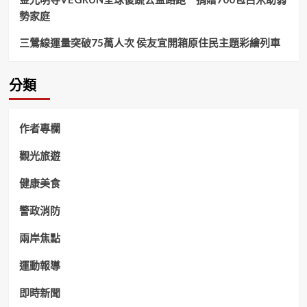
籤
勢家庭
結
合
三鶯線運量突破75萬人次 侯友宜開箱原住民主題彩繪列車
實
務
宣
分類
導
守
護
基
作者專欄
層
清
觀光旅遊
廉
健康美食
警政消防
兩岸焦點
運動報導
即時新聞