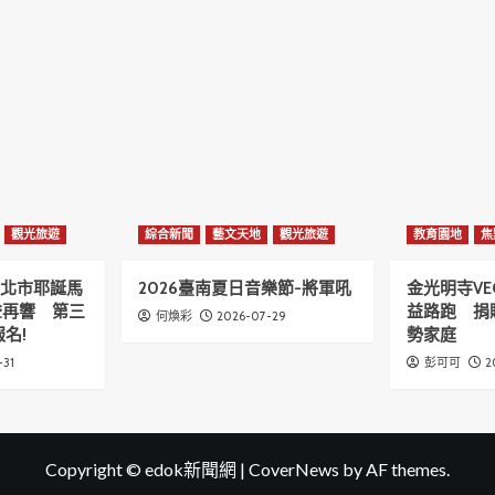
觀光旅遊
綜合新聞
藝文天地
觀光旅遊
教育園地
焦
6新北市耶誕馬
2026臺南夏日音樂節-將軍吼
金光明寺VE
聲再響 第三
益路跑 捐
2026-07-29
何煥彩
名!
勢家庭
-31
2
彭可可
Copyright © edok新聞網
|
CoverNews
by AF themes.