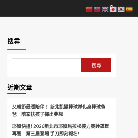
搜尋
搜尋
近期文章
父親節最暖陪伴！ 新北凱撒棒球隊化身棒球爸
爸 陪家扶孩子揮出夢想
耶誕快追! 2026新北市耶誕馬拉松接力賽鈴鐺聲
再響 第三屆登場 手刀即刻報名!