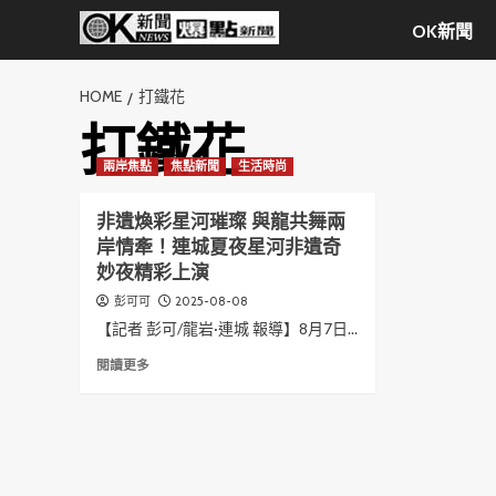
Skip
OK新聞
to
content
HOME
打鐵花
打鐵花
兩岸焦點
焦點新聞
生活時尚
非遺煥彩星河璀璨 與龍共舞兩
岸情牽！連城夏夜星河非遺奇
妙夜精彩上演
2025-08-08
彭可可
【記者 彭可/龍岩·連城 報導】8月7日...
Read
閱讀更多
more
about
非
遺
煥
彩