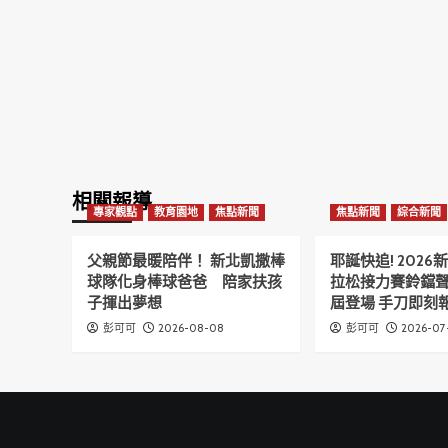
相關報導
專家觀點
教育園地
焦點新聞
焦點新聞
綜合新聞
父親節最暖陪伴！ 新北凱撒棒
耶誕快追! 202
球隊化身棒球爸爸 陪家扶孩
拉松接力賽鈴鐺
子揮出夢想
屆登場 手刀即刻報
2026-08-08
2026-07
彭可可
彭可可