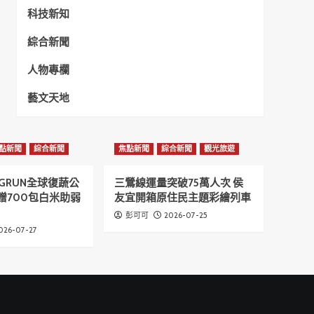
科技新知
綜合新聞
人物專欄
藝文天地
點新聞
綜合新聞
焦點新聞
綜合新聞
觀光旅遊
GRUN全球復蔬公
三鶯線運量突破75萬人次 侯
贈700包白米助弱
友宜開箱原住民主題彩繪列車
2026-07-25
彭可可
026-07-27