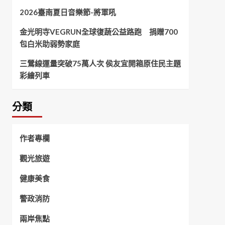
2026臺南夏日音樂節-將軍吼
金光明寺VEGRUN全球復蔬公益路跑 捐贈700
包白米助弱勢家庭
三鶯線運量突破75萬人次 侯友宜開箱原住民主題
彩繪列車
分類
作者專欄
觀光旅遊
健康美食
警政消防
兩岸焦點