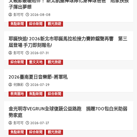
父親節最暖陪伴！ 新北凱撒棒球隊化身棒球爸爸 陪家扶孩
子揮出夢想
2026-08-08
彭可可
焦點新聞
綜合新聞
觀光旅遊
耶誕快追! 2026新北市耶誕馬拉松接力賽鈴鐺聲再響 第三
屆登場 手刀即刻報名!
2026-07-31
彭可可
綜合新聞
藝文天地
觀光旅遊
2026臺南夏日音樂節-將軍吼
2026-07-29
何煥彩
教育園地
焦點新聞
綜合新聞
金光明寺VEGRUN全球復蔬公益路跑 捐贈700包白米助弱
勢家庭
2026-07-27
彭可可
焦點新聞
綜合新聞
觀光旅遊