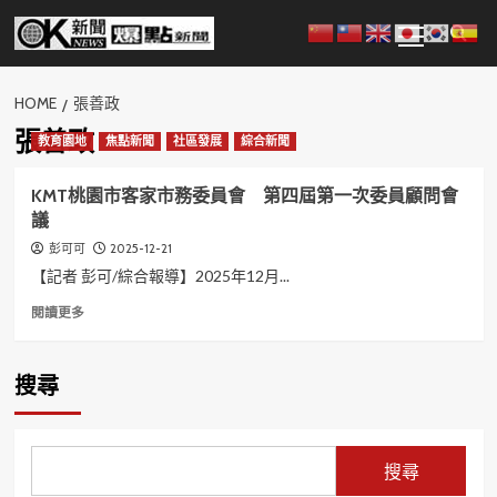
Skip
Primary
to
Menu
content
HOME
張善政
張善政
教育園地
焦點新聞
社區發展
綜合新聞
KMT桃園市客家市務委員會 第四屆第一次委員顧問會
議
2025-12-21
彭可可
【記者 彭可/綜合報導】2025年12月...
Read
閱讀更多
more
about
KMT
搜尋
桃
園
市
客
搜尋
家