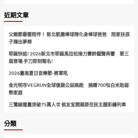
市
務
委
近期文章
員
會
第
父親節最暖陪伴！ 新北凱撒棒球隊化身棒球爸爸 陪家扶孩
四
子揮出夢想
屆
第
耶誕快追! 2026新北市耶誕馬拉松接力賽鈴鐺聲再響 第三
一
次
屆登場 手刀即刻報名!
委
員
2026臺南夏日音樂節-將軍吼
顧
問
金光明寺VEGRUN全球復蔬公益路跑 捐贈700包白米助弱
會
勢家庭
議
三鶯線運量突破75萬人次 侯友宜開箱原住民主題彩繪列車
分類