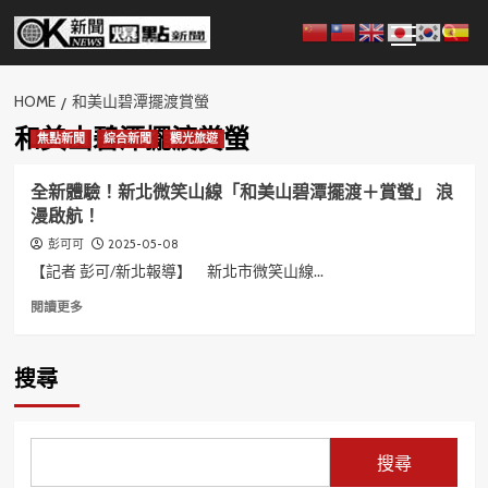
Skip
Primary
to
Menu
content
HOME
和美山碧潭擺渡賞螢
和美山碧潭擺渡賞螢
焦點新聞
綜合新聞
觀光旅遊
全新體驗！新北微笑山線「和美山碧潭擺渡＋賞螢」 浪
漫啟航！
2025-05-08
彭可可
【記者 彭可/新北報導】 新北市微笑山線...
Read
閱讀更多
more
about
全
搜尋
新
體
驗！
新
搜尋
北