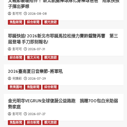
父親節最暖陪伴！ 新北凱撒棒球隊化身棒球爸爸 陪家扶孩
子揮出夢想
2026-08-08
彭可可
焦點新聞
綜合新聞
觀光旅遊
耶誕快追! 2026新北市耶誕馬拉松接力賽鈴鐺聲再響 第三
屆登場 手刀即刻報名!
2026-07-31
彭可可
綜合新聞
藝文天地
觀光旅遊
2026臺南夏日音樂節-將軍吼
2026-07-29
何煥彩
教育園地
焦點新聞
綜合新聞
金光明寺VEGRUN全球復蔬公益路跑 捐贈700包白米助弱
勢家庭
2026-07-27
彭可可
焦點新聞
綜合新聞
觀光旅遊