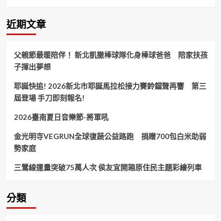
微
笑
山
近期文章
線
「和
美
父親節最暖陪伴！ 新北凱撒棒球隊化身棒球爸爸 陪家扶孩
山
子揮出夢想
碧
潭
耶誕快追! 2026新北市耶誕馬拉松接力賽鈴鐺聲再響 第三
擺
渡
屆登場 手刀即刻報名!
＋
賞
2026臺南夏日音樂節-將軍吼
螢」
浪
金光明寺VEGRUN全球復蔬公益路跑 捐贈700包白米助弱
漫
勢家庭
啟
航！
三鶯線運量突破75萬人次 侯友宜開箱原住民主題彩繪列車
分類