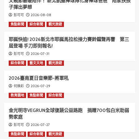
父親節最暖陪伴！ 新北凱撒棒球隊化身棒球爸爸 陪家扶孩
子揮出夢想
2026-08-08
彭可可
焦點新聞
綜合新聞
觀光旅遊
耶誕快追! 2026新北市耶誕馬拉松接力賽鈴鐺聲再響 第三
屆登場 手刀即刻報名!
2026-07-31
彭可可
綜合新聞
藝文天地
觀光旅遊
2026臺南夏日音樂節-將軍吼
2026-07-29
何煥彩
教育園地
焦點新聞
綜合新聞
金光明寺VEGRUN全球復蔬公益路跑 捐贈700包白米助弱
勢家庭
2026-07-27
彭可可
焦點新聞
綜合新聞
觀光旅遊