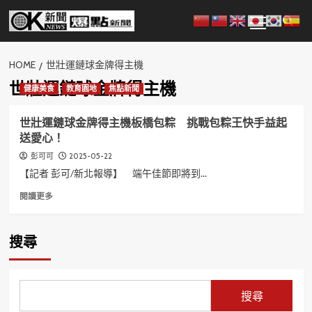
Skip
Primary
to
Menu
content
HOME
世壯運鏈球金牌得主機
世壯運鏈球金牌得主機
健康美食
教育園地
焦點新聞
世壯運鏈球金牌得主機板橋包粽 挑戰包粽王快手益起
送愛心！
2025-05-22
彭可可
【記者 彭可/新北報導】 端午佳節即將到...
Read
閱讀更多
more
about
世
搜尋
壯
運
鏈
球
搜尋
金