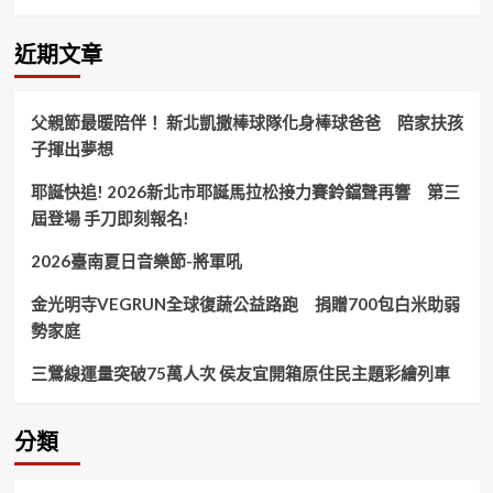
牌
得
主
近期文章
機
板
橋
父親節最暖陪伴！ 新北凱撒棒球隊化身棒球爸爸 陪家扶孩
包
子揮出夢想
粽
挑
耶誕快追! 2026新北市耶誕馬拉松接力賽鈴鐺聲再響 第三
戰
包
屆登場 手刀即刻報名!
粽
王
2026臺南夏日音樂節-將軍吼
快
手
金光明寺VEGRUN全球復蔬公益路跑 捐贈700包白米助弱
益
勢家庭
起
送
三鶯線運量突破75萬人次 侯友宜開箱原住民主題彩繪列車
愛
心！
分類