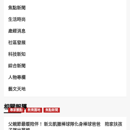
焦點新聞
生活時尚
產經消息
社區發展
科技新知
綜合新聞
人物專欄
藝文天地
相關報導
專家觀點
教育園地
焦點新聞
父親節最暖陪伴！ 新北凱撒棒球隊化身棒球爸爸 陪家扶孩