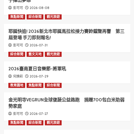
子揮出夢想
2026-08-08
彭可可
焦點新聞
綜合新聞
觀光旅遊
耶誕快追! 2026新北市耶誕馬拉松接力賽鈴鐺聲再響 第三
屆登場 手刀即刻報名!
2026-07-31
彭可可
綜合新聞
藝文天地
觀光旅遊
2026臺南夏日音樂節-將軍吼
2026-07-29
何煥彩
教育園地
焦點新聞
綜合新聞
金光明寺VEGRUN全球復蔬公益路跑 捐贈700包白米助弱
勢家庭
2026-07-27
彭可可
焦點新聞
綜合新聞
觀光旅遊