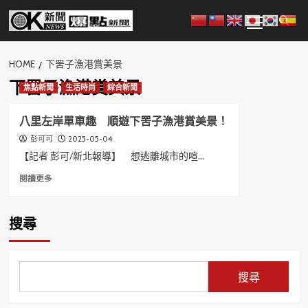
Skip
Primary
to
Menu
content
HOME
下罟子漁港賞美景
下罟子漁港賞美景
焦點新聞
生活時尚
綜合新聞
八里左岸單車趣 順遊下罟子漁港賞美景！
2025-05-04
彭可可
【記者 彭可/新北報導】 想逃離城市的喧...
Read
閱讀更多
more
about
八
搜尋
里
左
岸
單
搜尋
車
趣
順