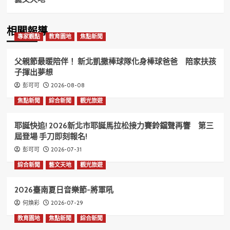
相關報導
專家觀點
教育園地
焦點新聞
父親節最暖陪伴！ 新北凱撒棒球隊化身棒球爸爸 陪家扶孩
子揮出夢想
2026-08-08
彭可可
焦點新聞
綜合新聞
觀光旅遊
耶誕快追! 2026新北市耶誕馬拉松接力賽鈴鐺聲再響 第三
屆登場 手刀即刻報名!
2026-07-31
彭可可
綜合新聞
藝文天地
觀光旅遊
2026臺南夏日音樂節-將軍吼
2026-07-29
何煥彩
教育園地
焦點新聞
綜合新聞