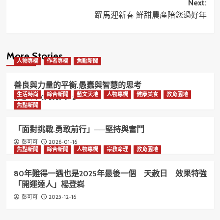
Next:
躍馬迎新春 鮮甜農產陪您過好年
More Stories
人物專欄
作者專欄
焦點新聞
善良與力量的平衡.愚蠢與智慧的思考
生活時尚
綜合新聞
藝文天地
人物專欄
健康美食
教育園地
2026-01-27
彭可可
焦點新聞
「面對挑戰.勇敢前行」──堅持與奮鬥
2026-01-16
彭可可
焦點新聞
綜合新聞
人物專欄
宗教命理
教育園地
80年難得一遇也是2025年最後一個 天赦日 效果特強
「開運達人」楊登嵙
2025-12-16
彭可可