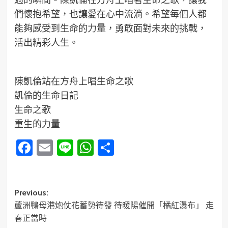
們懷抱希望，也讓愛在心中流淌。希望每個人都
能夠感受到生命的力量，勇敢面對未來的挑戰，
活出精彩人生。
陳凱倫站在方舟上唱生命之歌
凱倫的生命日記
生命之歌
重生的力量
Facebook
Email
Line
WhatsApp
分
享
Post
Previous:
蘆洲鴨母港炮仗花蓄勢待發 待暖陽催開「橘紅瀑布」 走
navigation
春正當時