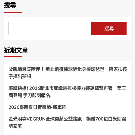
搜尋
搜尋
近期文章
父親節最暖陪伴！ 新北凱撒棒球隊化身棒球爸爸 陪家扶孩
子揮出夢想
耶誕快追! 2026新北市耶誕馬拉松接力賽鈴鐺聲再響 第三
屆登場 手刀即刻報名!
2026臺南夏日音樂節-將軍吼
金光明寺VEGRUN全球復蔬公益路跑 捐贈700包白米助弱
勢家庭