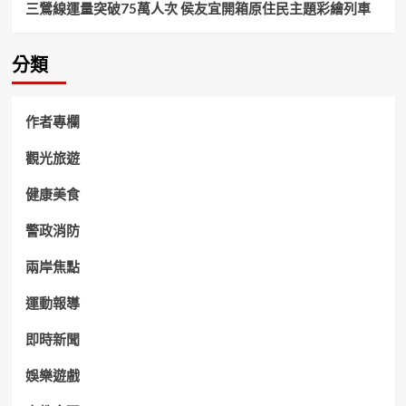
三鶯線運量突破75萬人次 侯友宜開箱原住民主題彩繪列車
分類
作者專欄
觀光旅遊
健康美食
警政消防
兩岸焦點
運動報導
即時新聞
娛樂遊戲