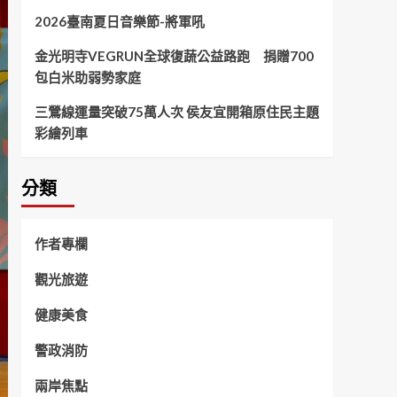
2026臺南夏日音樂節-將軍吼
金光明寺VEGRUN全球復蔬公益路跑 捐贈700
包白米助弱勢家庭
三鶯線運量突破75萬人次 侯友宜開箱原住民主題
彩繪列車
分類
作者專欄
觀光旅遊
健康美食
警政消防
兩岸焦點