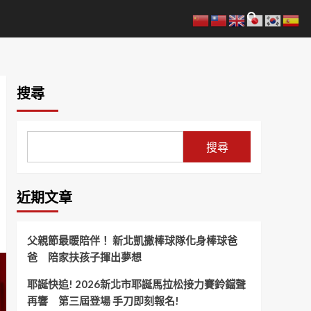
搜尋
搜尋
近期文章
父親節最暖陪伴！ 新北凱撒棒球隊化身棒球爸
爸 陪家扶孩子揮出夢想
耶誕快追! 2026新北市耶誕馬拉松接力賽鈴鐺聲
再響 第三屆登場 手刀即刻報名!