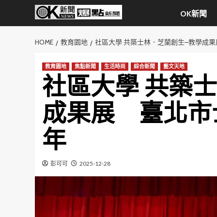
Skip
OK新聞
to
content
HOME
教育園地
社區大學 共築士林．芝蘭創生–教學成果
教育園地
焦點新聞
生活時尚
綜合新聞
藝文天地
社區大學 共築
成果展 臺北市
年
彭可可
2025-12-28