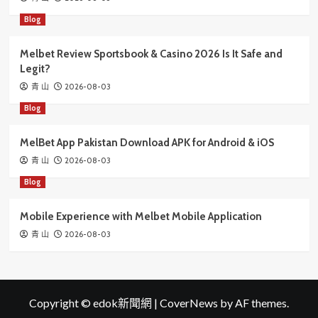
Blog
Melbet Review Sportsbook & Casino 2026 Is It Safe and
Legit?
2026-08-03
青 山
Blog
MelBet App Pakistan Download APK for Android & iOS
2026-08-03
青 山
Blog
Mobile Experience with Melbet Mobile Application
2026-08-03
青 山
Copyright © edok新聞網
|
CoverNews
by AF themes.