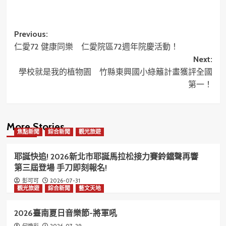
享
Post
Previous:
仁愛72 健康同樂 仁愛院區72週年院慶活動！
navigation
Next:
學校就是我的植物園 竹縣東興國小綠籬計畫獲評全國
第一！
More Stories
焦點新聞
綜合新聞
觀光旅遊
耶誕快追! 2026新北市耶誕馬拉松接力賽鈴鐺聲再響
第三屆登場 手刀即刻報名!
2026-07-31
彭可可
觀光旅遊
綜合新聞
藝文天地
2026臺南夏日音樂節-將軍吼
2026-07-29
何煥彩