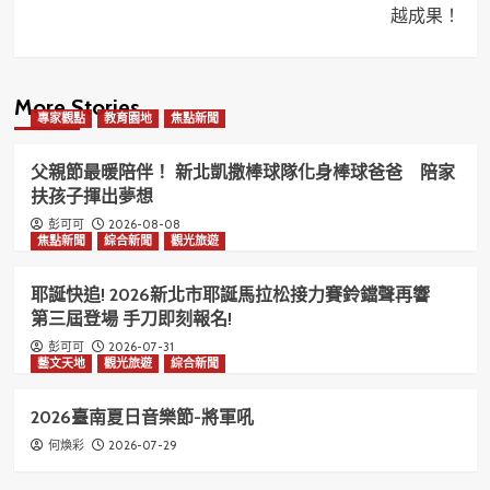
越成果！
More Stories
專家觀點
教育園地
焦點新聞
父親節最暖陪伴！ 新北凱撒棒球隊化身棒球爸爸 陪家
扶孩子揮出夢想
2026-08-08
彭可可
焦點新聞
綜合新聞
觀光旅遊
耶誕快追! 2026新北市耶誕馬拉松接力賽鈴鐺聲再響
第三屆登場 手刀即刻報名!
2026-07-31
彭可可
藝文天地
觀光旅遊
綜合新聞
2026臺南夏日音樂節-將軍吼
2026-07-29
何煥彩