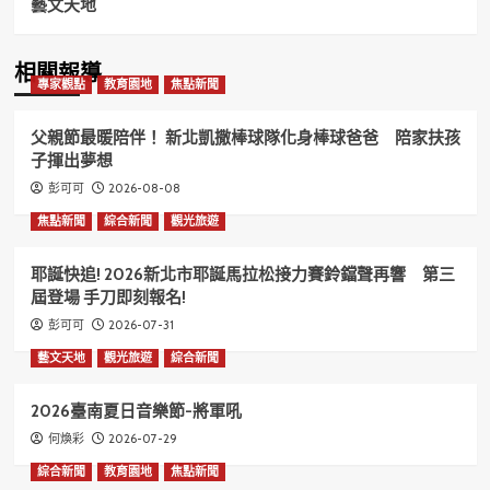
藝文天地
相關報導
專家觀點
教育園地
焦點新聞
父親節最暖陪伴！ 新北凱撒棒球隊化身棒球爸爸 陪家扶孩
子揮出夢想
2026-08-08
彭可可
焦點新聞
綜合新聞
觀光旅遊
耶誕快追! 2026新北市耶誕馬拉松接力賽鈴鐺聲再響 第三
屆登場 手刀即刻報名!
2026-07-31
彭可可
藝文天地
觀光旅遊
綜合新聞
2026臺南夏日音樂節-將軍吼
2026-07-29
何煥彩
綜合新聞
教育園地
焦點新聞