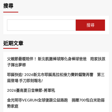
搜尋
搜尋
近期文章
父親節最暖陪伴！ 新北凱撒棒球隊化身棒球爸爸 陪家扶孩
子揮出夢想
耶誕快追! 2026新北市耶誕馬拉松接力賽鈴鐺聲再響 第三
屆登場 手刀即刻報名!
2026臺南夏日音樂節-將軍吼
金光明寺VEGRUN全球復蔬公益路跑 捐贈700包白米助弱
勢家庭