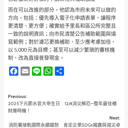
而在可以改進的部分，他認為市府未來可以做的
方向，包括：優先導入電子化申請表單，讓程序
更清楚、更方便；確實給予里長和區公所完整且
一致的說明資訊；向市民清楚公告補助範圍與填
寫範例；對於濾芯更換補助，至少應考慮加倍，
以 5,000 元為目標；甚至可以減少繁瑣的審核機
制，改為直接普發現金。
Facebook
Email
Line
WhatsApp
分
享
Post
Previous:
2025下元節水官大帝生日 12/4消災解厄—整年最佳補
navigation
財庫時機！
Next:
消防署接軌國際永續趨勢 肯定企業SDGs揭露與減災卓