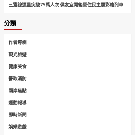
三鶯線運量突破75萬人次 侯友宜開箱原住民主題彩繪列車
分類
作者專欄
觀光旅遊
健康美食
警政消防
兩岸焦點
運動報導
即時新聞
娛樂遊戲