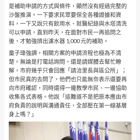
是補助申請的方式與條件，顯然沒有經過完整的
沙盤推演。一下要求民眾要保全各種證據和資
料，一下又說只有飲用水、就醫紀錄與水塔清洗
可以申請，直到昨天，在面對市民一再追問之
後，才勉強擠出濾水器 1,000 元的補助。
童子瑋強調，相關方案的申請流程也極為不清
楚。無論是打電話詢問，還是請媒體去幫忙瞭
解，市府幾乎只會回應「請洽里長與區公所」；
但市民真的去問了，他們也只能無奈表示還要再
向市府確認，同時還得一邊教學市民、一邊協助
收集各式表格。他說「這難道不是把原本應由市
府負責的說明與溝通責任，全部壓在第一線基層
身上嗎？」