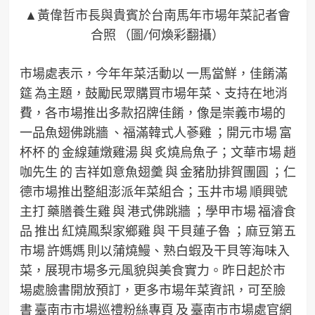
▲黃偉哲市長與貴賓於台南馬年市場年菜記者會
合照 （圖/何煥彩翻攝）
市場處表示，今年年菜活動以 一馬當鮮，佳餚滿
筵 為主題，鼓勵民眾購買市場年菜、支持在地消
費，各市場推出多款招牌佳餚，像是崇義市場的
一品魚翅佛跳牆 、福滿韓式人蔘雞 ；開元市場 富
杯杯 的 金線蓮燉雞湯 與 炙燒烏魚子；文華市場 趙
咖先生 的 吉祥如意魚翅羹 與 金豬肋排賀團圓 ；仁
德市場推出整組澎派年菜組合；玉井市場 順興號
主打 藥膳養生雞 與 港式佛跳牆 ；學甲市場 福濬食
品 推出 紅燒鳳梨家鄉雞 與 干貝蓮子魯 ；麻豆第五
市場 許媽媽 則以蒲燒鰻、熟白蝦及干貝等海味入
菜，展現市場多元風貌與美食實力。昨日起於市
場處臉書開放預訂，更多市場年菜資訊，可至臉
書 臺南市市場巡禮粉絲專頁 及 臺南市市場處官網