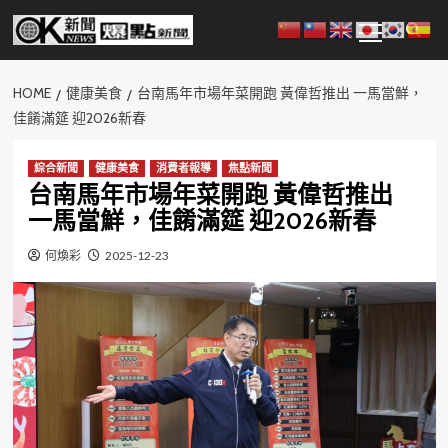
Skip
Primary
to
Menu
content
HOME
健康美食
台南馬年市場年菜開跑 黃偉哲推出 一馬當鮮，
佳餚滿筵 迎2026新春
綜合新聞
健康美食
消費者報導
焦點新聞
台南馬年市場年菜開跑 黃偉哲推出
一馬當鮮，佳餚滿筵 迎2026新春
何煥彩
2025-12-23