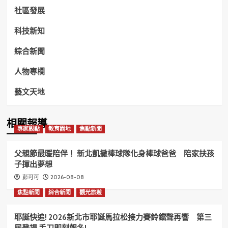
社區發展
科技新知
綜合新聞
人物專欄
藝文天地
相關報導
專家觀點
教育園地
焦點新聞
父親節最暖陪伴！ 新北凱撒棒球隊化身棒球爸爸 陪家扶孩
子揮出夢想
2026-08-08
彭可可
焦點新聞
綜合新聞
觀光旅遊
耶誕快追! 2026新北市耶誕馬拉松接力賽鈴鐺聲再響 第三