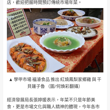
店，歡迎把握時間預訂傳統市場年菜。
▲ 學甲市場 福濬食品 推出 紅燒鳳梨家鄉雞 與 干
貝蓮子魯 （圖/何煥彩翻攝）
經濟發展局長張婷媛表示，年菜不只是年節美
食，更是市場文化與職人精神的體現，今年各市