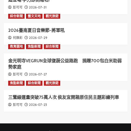
屆登場 手刀即刻報名!
2026-07-31
彭可可
綜合新聞
藝文天地
觀光旅遊
2026臺南夏日音樂節-將軍吼
2026-07-29
何煥彩
教育園地
焦點新聞
綜合新聞
金光明寺VEGRUN全球復蔬公益路跑 捐贈700包白米助弱
勢家庭
2026-07-27
彭可可
焦點新聞
綜合新聞
觀光旅遊
三鶯線運量突破75萬人次 侯友宜開箱原住民主題彩繪列車
2026-07-25
彭可可