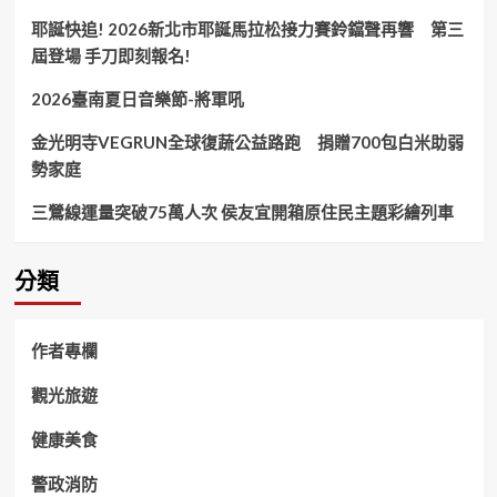
耶誕快追! 2026新北市耶誕馬拉松接力賽鈴鐺聲再響 第三
屆登場 手刀即刻報名!
2026臺南夏日音樂節-將軍吼
金光明寺VEGRUN全球復蔬公益路跑 捐贈700包白米助弱
勢家庭
三鶯線運量突破75萬人次 侯友宜開箱原住民主題彩繪列車
分類
作者專欄
觀光旅遊
健康美食
警政消防