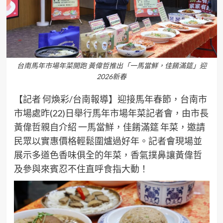
台南馬年市場年菜開跑 黃偉哲推出「一馬當鮮，佳餚滿筵」迎
2026新春
【記者 何煥彩/台南報導】迎接馬年春節，台南市
市場處昨(22)日舉行馬年市場年菜記者會，由市長
黃偉哲親自介紹 一馬當鮮，佳餚滿筵 年菜，邀請
民眾以實惠價格輕鬆圍爐過好年。記者會現場並
展示多道色香味俱全的年菜，香氣撲鼻讓黃偉哲
及參與來賓忍不住直呼食指大動！