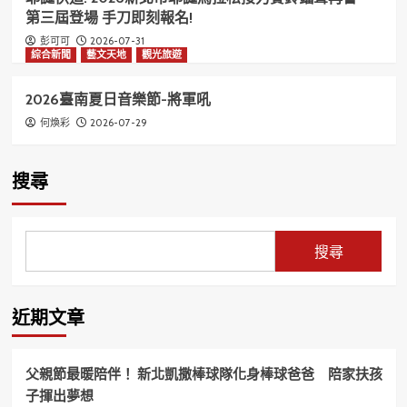
第三屆登場 手刀即刻報名!
2026-07-31
彭可可
綜合新聞
藝文天地
觀光旅遊
2026臺南夏日音樂節-將軍吼
2026-07-29
何煥彩
搜尋
搜尋
近期文章
父親節最暖陪伴！ 新北凱撒棒球隊化身棒球爸爸 陪家扶孩
子揮出夢想