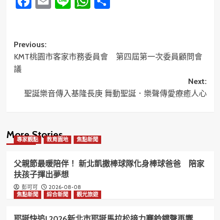
Facebook
Email
Line
WhatsApp
分
享
Post
Previous:
KMT桃園市客家市務委員會 第四屆第一次委員顧問會
navigation
議
Next:
聖誕樂音傳入基隆長庚 舞動聖誕．樂聲傳愛療癒人心
More Stories
專家觀點
教育園地
焦點新聞
父親節最暖陪伴！ 新北凱撒棒球隊化身棒球爸爸 陪家
扶孩子揮出夢想
2026-08-08
彭可可
焦點新聞
綜合新聞
觀光旅遊
耶誕快追! 2026新北市耶誕馬拉松接力賽鈴鐺聲再響