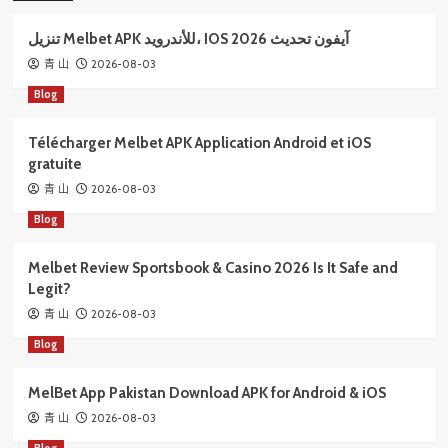
تنزيل Melbet APK للأندرويد، IOS آيفون تحديث 2026
2026-08-03
青 山
Blog
Télécharger Melbet APK Application Android et iOS
gratuite
2026-08-03
青 山
Blog
Melbet Review Sportsbook & Casino 2026 Is It Safe and
Legit?
2026-08-03
青 山
Blog
MelBet App Pakistan Download APK for Android & iOS
2026-08-03
青 山