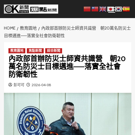
Skip
Primary
to
Menu
content
HOME
教育園地
內政部首辦防災士師資共識營 朝20萬名防災士
目標邁進——落實全社會防衛韌性
教育園地
焦點新聞
綜合新聞
內政部首辦防災士師資共識營 朝20
萬名防災士目標邁進——落實全社會
防衛韌性
彭可可
2026-04-08