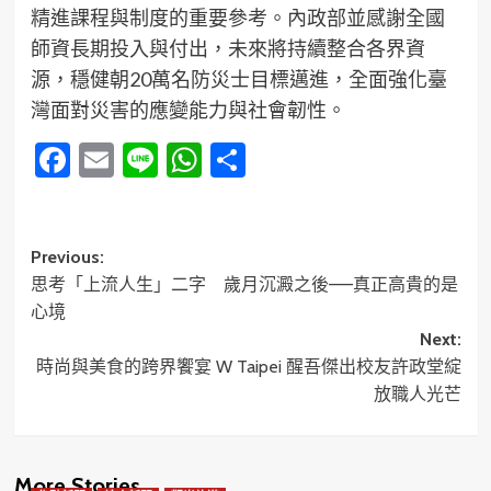
精進課程與制度的重要參考。內政部並感謝全國
師資長期投入與付出，未來將持續整合各界資
源，穩健朝20萬名防災士目標邁進，全面強化臺
灣面對災害的應變能力與社會韌性。
Facebook
Email
Line
WhatsApp
分
享
Post
Previous:
思考「上流人生」二字 歲月沉澱之後——真正高貴的是
navigation
心境
Next:
時尚與美食的跨界饗宴 W Taipei 醒吾傑出校友許政堂綻
放職人光芒
More Stories