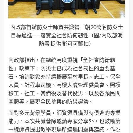
內政部首辦防災士師資共識營 朝20萬名防災士
目標邁進——落實全社會防衛韌性（圖/內政部消
防署 提供 彭可可翻拍）
內政部指出，在總統高度重視「全社會防衛韌
性」政策下，防災士已成為社會韌性的重要基
石，培訓對象亦持續擴展至村里長、志工、保全
人員、計程車司機、高樓大廈管理委員會、照護
移工、社工、常備役及替代役男，以及各類民間
團體等，展現全民參與的防災趨勢。
面對多元背景學員，師資須具備與時俱進的專業
能力，本次共識營除邀請專家分享外，也鼓勵第
一線師資提出教學現場所遭遇問題與建議，作為