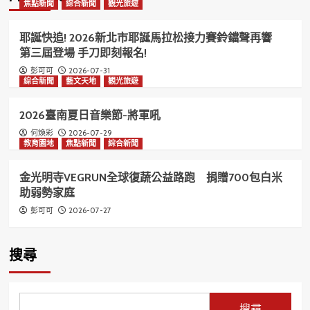
焦點新聞
綜合新聞
觀光旅遊
耶誕快追! 2026新北市耶誕馬拉松接力賽鈴鐺聲再響
第三屆登場 手刀即刻報名!
2026-07-31
彭可可
綜合新聞
藝文天地
觀光旅遊
2026臺南夏日音樂節-將軍吼
2026-07-29
何煥彩
教育園地
焦點新聞
綜合新聞
金光明寺VEGRUN全球復蔬公益路跑 捐贈700包白米
助弱勢家庭
2026-07-27
彭可可
搜尋
搜尋