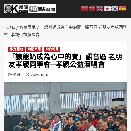
Skip
Primary
to
Menu
content
HOME
教育園地
「讓爺奶成為心中的寶」觀音區 老朋友孝親同學
會—孝親公益演唱會
教育園地
焦點新聞
綜合新聞
「讓爺奶成為心中的寶」觀音區 老朋
友孝親同學會—孝親公益演唱會
彭可可
2025-12-13