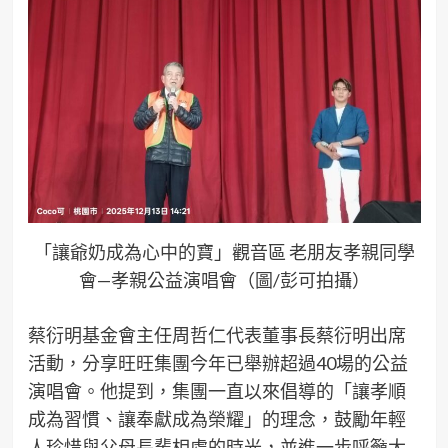
「讓爺奶成為心中的寶」觀音區 老朋友孝親同學
會—孝親公益演唱會（圖/彭可拍攝）
蔡衍明基金會主任周哲仁代表董事長蔡衍明出席
活動，分享旺旺集團今年已舉辦超過40場的公益
演唱會。他提到，集團一直以來倡導的「讓孝順
成為習慣、讓奉獻成為榮耀」的理念，鼓勵年輕
人珍惜與父母長輩相處的時光，並進一步呼籲大