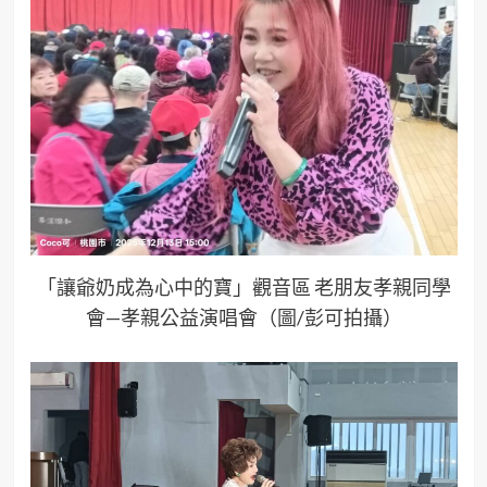
「讓爺奶成為心中的寶」觀音區 老朋友孝親同學
會—孝親公益演唱會（圖/彭可拍攝）