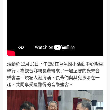
活動於12月13日下午2點在草漯國小活動中心隆重
舉行，為觀音鄉親長輩帶來了一場溫馨的歲末音
樂饗宴。現場人潮洶湧，長輩們與其兒孫聚在一
起，共同享受這難得的音樂盛會。