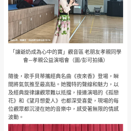
「讓爺奶成為心中的寶」觀音區 老朋友孝親同學
會—孝親公益演唱會（圖/彭可拍攝）
隨後，歌手貝蒂攜經典名曲《夜來香》登場，瞬
間將氣氛推至最高點。她獨特的聲線和魅力，以
及經典旋律讓觀眾難以抵擋，接連演唱的《孤戀
花》和《望月想愛人》也都深受喜愛，現場的每
位觀眾都沉浸在她的音樂中，感受著無限的情感
波動。