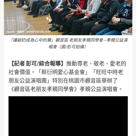
「讓爺奶成為心中的寶」觀音區 老朋友孝親同學會—孝親公益演
唱會（圖/彭可拍攝）
【記者 彭可/綜合報導】
推動尊老、敬老、愛老的
社會價值，「蔡衍明愛心基金會」「旺旺中時老
朋友公益演唱團」特別在桃園市觀音區舉辦了
《觀音區老朋友孝親同學會》孝親公益演唱會。