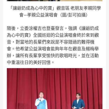
「讓爺奶成為心中的寶」觀音區 老朋友孝親同學
會—孝親公益演唱會（圖/彭可拍攝）
隨後，立委涂權吉也登臺發言，強調《讓爺奶成
為心中的寶》全國巡迴的公益演唱會終於來到觀
音，對當地的長輩們來說是不容錯過的難得機
會。他希望公益演唱會能夠年年在觀音及楊梅舉
辦，讓所有長輩享受愉快的歌唱時光，並在活動
中重溫往日的美好回憶。