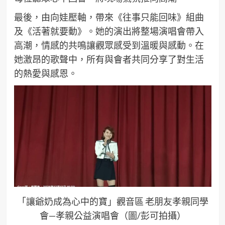
最後，由向娃壓軸，帶來《往事只能回味》組曲
及《活著就要動》。她的演出將整場演唱會帶入
高潮，情感的共鳴讓觀眾感受到溫暖與感動。在
她激昂的歌聲中，所有與會者共同分享了對生活
的熱愛與感恩。
「讓爺奶成為心中的寶」觀音區 老朋友孝親同學
會—孝親公益演唱會（圖/彭可拍攝）