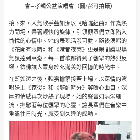
會—孝親公益演唱會（圖/彭可拍攝）
接下來，人氣歌手藍如潔以《哈囉組曲》作為熱
力開場，帶著輕快的旋律，引領觀眾們立即陷入
愉悅的心情中。她的表現活潑可愛，隨後演唱的
《花開有限時》和《港都夜雨》更是瞬間讓現場
氣氛達到高潮。每一首歌都得到了觀眾的熱烈反
響，彷彿讓人置身於充滿美好回憶的時光中。
在藍如潔之後，魏嘉榆緊接著上場，以深情的演
唱送上《家後》和《夢醒時分》等暖心曲目，深
厚的情感再次炒熱了現場。她的聲音如涓涓細
流，撫慰著每位觀眾的心靈，讓長輩們在音樂中
重溫往日時光，感受到久違的感動。