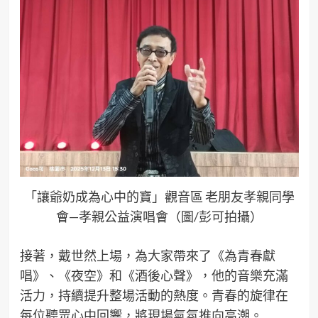
「讓爺奶成為心中的寶」觀音區 老朋友孝親同學
會—孝親公益演唱會（圖/彭可拍攝）
接著，戴世然上場，為大家帶來了《為青春獻
唱》、《夜空》和《酒後心聲》，他的音樂充滿
活力，持續提升整場活動的熱度。青春的旋律在
每位聽眾心中回響，將現場氣氛推向高潮。