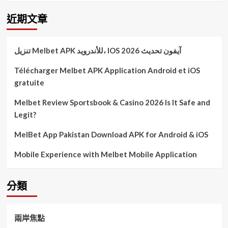
近期文章
تنزيل Melbet APK للأندرويد، IOS آيفون تحديث 2026
Télécharger Melbet APK Application Android et iOS
gratuite
Melbet Review Sportsbook & Casino 2026 Is It Safe and
Legit?
MelBet App Pakistan Download APK for Android & iOS
Mobile Experience with Melbet Mobile Application
分類
兩岸焦點