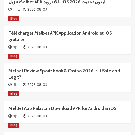
تنزيل Melbet APK للأندرويد، IOS آيفون تحديث 2026
2026-08-03
青 山
Blog
Télécharger Melbet APK Application Android et iOS
gratuite
2026-08-03
青 山
Blog
Melbet Review Sportsbook & Casino 2026 Is It Safe and
Legit?
2026-08-03
青 山
Blog
MelBet App Pakistan Download APK for Android & iOS
2026-08-03
青 山
Blog