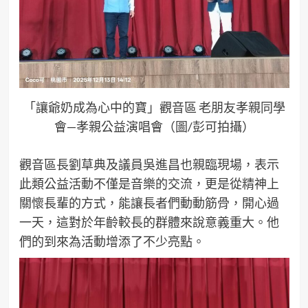
「讓爺奶成為心中的寶」觀音區 老朋友孝親同學
會—孝親公益演唱會（圖/彭可拍攝）
觀音區長劉草典及議員吳進昌也親臨現場，表示
此類公益活動不僅是音樂的交流，更是從精神上
關懷長輩的方式，能讓長者們動動筋骨，開心過
一天，這對於年齡較長的群體來說意義重大。他
們的到來為活動增添了不少亮點。