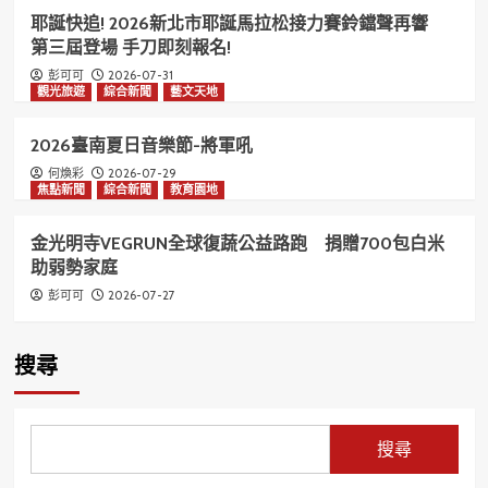
耶誕快追! 2026新北市耶誕馬拉松接力賽鈴鐺聲再響
第三屆登場 手刀即刻報名!
2026-07-31
彭可可
觀光旅遊
綜合新聞
藝文天地
2026臺南夏日音樂節-將軍吼
2026-07-29
何煥彩
焦點新聞
綜合新聞
教育園地
金光明寺VEGRUN全球復蔬公益路跑 捐贈700包白米
助弱勢家庭
2026-07-27
彭可可
搜尋
搜尋