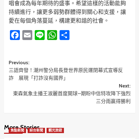
唱會成為每年期待的盛事。希望這樣的活動能夠
持續進行，讓更多弱勢群體得到關心和支援，讓
愛在每個角落蔓延，構建更和諧的社會。
Facebook
Email
Line
WhatsApp
分
享
Post
Previous:
三語齊發！潮州警分局長登世界原民運閉幕式宣導反
navigation
詐 展現「打詐沒有國界」
Next:
東森氣象主播王淑麗首度開球—期盼中信特攻降下強烈
三分雨贏得勝利
More Stories
焦點新聞
綜合新聞
觀光旅遊