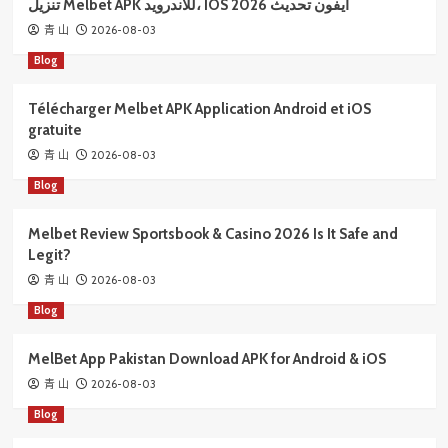
تنزيل Melbet APK للأندرويد، IOS آيفون تحديث 2026
2026-08-03
青 山
Blog
Télécharger Melbet APK Application Android et iOS
gratuite
2026-08-03
青 山
Blog
Melbet Review Sportsbook & Casino 2026 Is It Safe and
Legit?
2026-08-03
青 山
Blog
MelBet App Pakistan Download APK for Android & iOS
2026-08-03
青 山
Blog