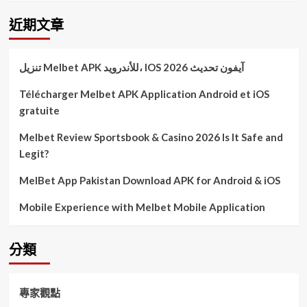
近期文章
تنزيل Melbet APK للأندرويد، IOS آيفون تحديث 2026
Télécharger Melbet APK Application Android et iOS
gratuite
Melbet Review Sportsbook & Casino 2026 Is It Safe and
Legit?
MelBet App Pakistan Download APK for Android & iOS
Mobile Experience with Melbet Mobile Application
分類
專家觀點