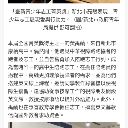
「臺新青少年志工菁英獎」新北市亮眼表現 青
少年志工展現愛與行動力。（圖/新北市政府青年
局提供 彭可翻拍）
本屆全國菁英獎得主之一的黃禹綸，來自新北市
康橋高中。偶然間，他遇見中華視障路跑協會的
跑者及志工，並自告奮勇加入陪跑志工行列，成
為當時唯一的高中生陪跑志工。在擔任陪跑員的
過程中，禹綸更加理解視障者的需求，並為他們
搭建英文線上課程，邀請同學製作錄音檔以便視
障生複習，還協助從事按摩工作的視障朋友開設
英文課，教授按摩術語以提升外語能力。此外，
禹綸也在惠盲教育學會擔任志工，撰寫英文募款
信向國外教會求助資金。