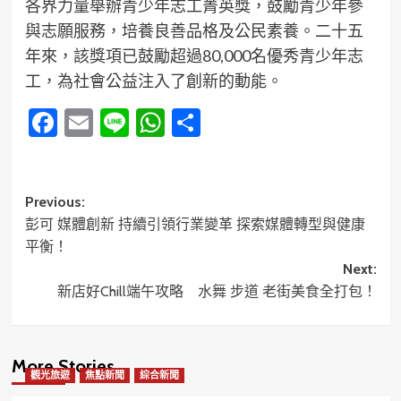
各界力量舉辦青少年志工菁英獎，鼓勵青少年參
與志願服務，培養良善品格及公民素養。二十五
年來，該獎項已鼓勵超過80,000名優秀青少年志
工，為社會公益注入了創新的動能。
Facebook
Email
Line
WhatsApp
分
享
Post
Previous:
彭可 媒體創新 持續引領行業變革 探索媒體轉型與健康
navigation
平衡！
Next:
新店好Chill端午攻略 水舞 步道 老街美食全打包！
More Stories
觀光旅遊
焦點新聞
綜合新聞