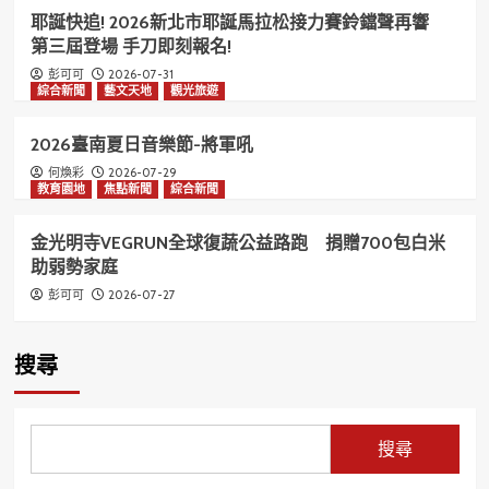
耶誕快追! 2026新北市耶誕馬拉松接力賽鈴鐺聲再響
第三屆登場 手刀即刻報名!
2026-07-31
彭可可
綜合新聞
藝文天地
觀光旅遊
2026臺南夏日音樂節-將軍吼
2026-07-29
何煥彩
教育園地
焦點新聞
綜合新聞
金光明寺VEGRUN全球復蔬公益路跑 捐贈700包白米
助弱勢家庭
2026-07-27
彭可可
搜尋
搜尋