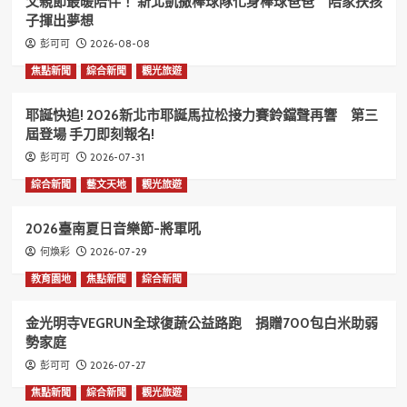
父親節最暖陪伴！ 新北凱撒棒球隊化身棒球爸爸 陪家扶孩
子揮出夢想
2026-08-08
彭可可
焦點新聞
綜合新聞
觀光旅遊
耶誕快追! 2026新北市耶誕馬拉松接力賽鈴鐺聲再響 第三
屆登場 手刀即刻報名!
2026-07-31
彭可可
綜合新聞
藝文天地
觀光旅遊
2026臺南夏日音樂節-將軍吼
2026-07-29
何煥彩
教育園地
焦點新聞
綜合新聞
金光明寺VEGRUN全球復蔬公益路跑 捐贈700包白米助弱
勢家庭
2026-07-27
彭可可
焦點新聞
綜合新聞
觀光旅遊