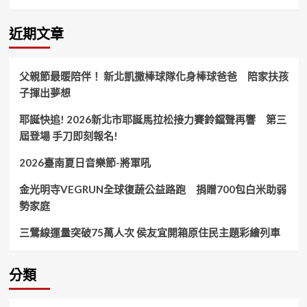
升
級
「鎖
近期文章
管
月」
登
父親節最暖陪伴！ 新北凱撒棒球隊化身棒球爸爸 陪家扶孩
場
子揮出夢想
首
推
耶誕快追! 2026新北市耶誕馬拉松接力賽鈴鐺聲再響 第三
海
釣
屆登場 手刀即刻報名!
王
競
2026臺南夏日音樂節-將軍吼
賽
打
金光明寺VEGRUN全球復蔬公益路跑 捐贈700包白米助弱
造
勢家庭
夏
季
三鶯線運量突破75萬人次 侯友宜開箱原住民主題彩繪列車
海
洋
嘉
分類
年
華