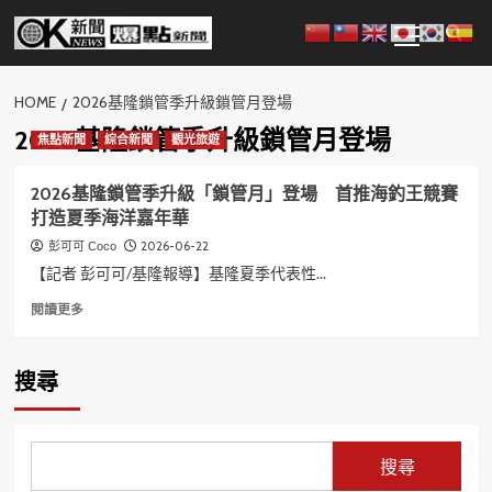
Skip
Primary
to
Menu
content
HOME
2026基隆鎖管季升級鎖管月登場
2026基隆鎖管季升級鎖管月登場
焦點新聞
綜合新聞
觀光旅遊
2026基隆鎖管季升級「鎖管月」登場 首推海釣王競賽
打造夏季海洋嘉年華
2026-06-22
彭可可 Coco
【記者 彭可可/基隆報導】基隆夏季代表性...
Read
閱讀更多
more
about
2026
搜尋
基
隆
鎖
管
搜尋
季