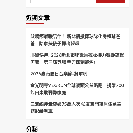
近期文章
父親節最暖陪伴！ 新北凱撒棒球隊化身棒球爸
爸 陪家扶孩子揮出夢想
耶誕快追! 2026新北市耶誕馬拉松接力賽鈴鐺聲
再響 第三屆登場 手刀即刻報名!
2026臺南夏日音樂節-將軍吼
金光明寺VEGRUN全球復蔬公益路跑 捐贈700
包白米助弱勢家庭
三鶯線運量突破75萬人次 侯友宜開箱原住民主
題彩繪列車
分類