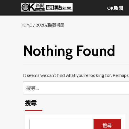
Skip
OK新聞
to
content
HOME
2021光臨藝術節
Nothing Found
It seems we can’t find what you’re looking for. Perhaps
搜
尋
關
搜尋
鍵
字:
搜尋