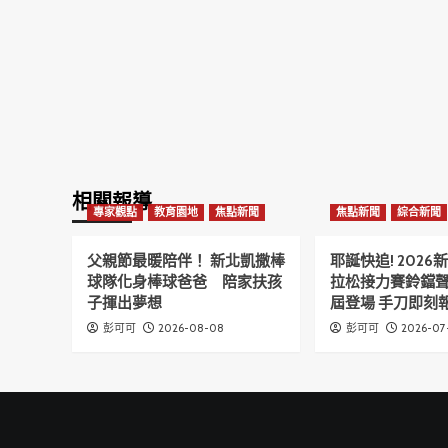
相關報導
專家觀點
教育園地
焦點新聞
焦點新聞
綜合新聞
父親節最暖陪伴！ 新北凱撒棒
耶誕快追! 202
球隊化身棒球爸爸 陪家扶孩
拉松接力賽鈴鐺
子揮出夢想
屆登場 手刀即刻報
2026-08-08
2026-07
彭可可
彭可可