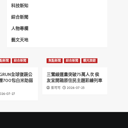
科技新知
綜合新聞
人物專欄
藝文天地
點新聞
綜合新聞
焦點新聞
綜合新聞
觀光旅遊
GRUN全球復蔬公
三鶯線運量突破75萬人次 侯
贈700包白米助弱
友宜開箱原住民主題彩繪列車
2026-07-25
彭可可
026-07-27