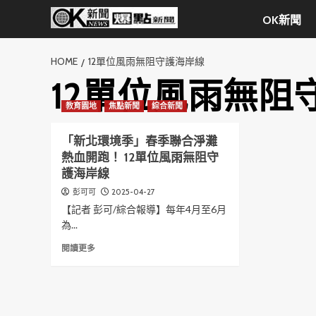
Skip
OK新聞
to
content
HOME
12單位風雨無阻守護海岸線
12單位風雨無阻
教育園地
焦點新聞
綜合新聞
「新北環境季」春季聯合淨灘
熱血開跑！ 12單位風雨無阻守
護海岸線
2025-04-27
彭可可
【記者 彭可/綜合報導】每年4月至6月
為...
Read
閱讀更多
more
about
「新
北
環