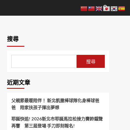
搜尋
搜尋
近期文章
父親節最暖陪伴！ 新北凱撒棒球隊化身棒球爸
爸 陪家扶孩子揮出夢想
耶誕快追! 2026新北市耶誕馬拉松接力賽鈴鐺聲
再響 第三屆登場 手刀即刻報名!