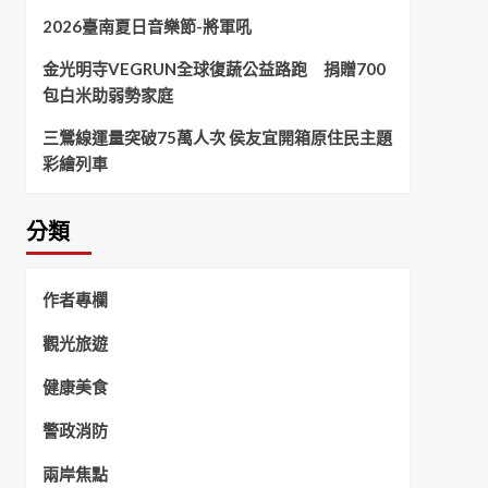
2026臺南夏日音樂節-將軍吼
金光明寺VEGRUN全球復蔬公益路跑 捐贈700
包白米助弱勢家庭
三鶯線運量突破75萬人次 侯友宜開箱原住民主題
彩繪列車
分類
作者專欄
觀光旅遊
健康美食
警政消防
兩岸焦點