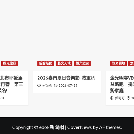
觀光旅遊
綜合新聞
藝文天地
觀光旅遊
教育園地
焦
6新北市耶誕馬
2026臺南夏日音樂節-將軍吼
金光明寺VE
聲再響 第三
益路跑 捐
2026-07-29
何煥彩
名!
勢家庭
-31
2
彭可可
Copyright © edok新聞網
|
CoverNews
by AF themes.