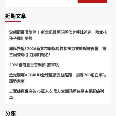
近期文章
父親節最暖陪伴！ 新北凱撒棒球隊化身棒球爸爸 陪家扶
孩子揮出夢想
耶誕快追! 2026新北市耶誕馬拉松接力賽鈴鐺聲再響 第
三屆登場 手刀即刻報名!
2026臺南夏日音樂節-將軍吼
金光明寺VEGRUN全球復蔬公益路跑 捐贈700包白米助
弱勢家庭
三鶯線運量突破75萬人次 侯友宜開箱原住民主題彩繪列
車
分類