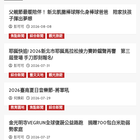
父親節最暖陪伴！ 新北凱撒棒球隊化身棒球爸爸 陪家扶孩
子揮出夢想
2026-08-08
彭可可
焦點新聞
綜合新聞
觀光旅遊
耶誕快追! 2026新北市耶誕馬拉松接力賽鈴鐺聲再響 第三
屆登場 手刀即刻報名!
2026-07-31
彭可可
綜合新聞
藝文天地
觀光旅遊
2026臺南夏日音樂節-將軍吼
2026-07-29
何煥彩
教育園地
焦點新聞
綜合新聞
金光明寺VEGRUN全球復蔬公益路跑 捐贈700包白米助弱
勢家庭
2026-07-27
彭可可