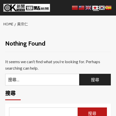
Skip
Primary
to
Menu
content
HOME
黃宗仁
Nothing Found
It seems we can’t find what you’re looking for. Perhaps
searching can help.
搜
尋
關
搜尋
鍵
字:
搜尋