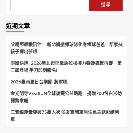
搜尋
近期文章
父親節最暖陪伴！ 新北凱撒棒球隊化身棒球爸爸 陪家扶
孩子揮出夢想
耶誕快追! 2026新北市耶誕馬拉松接力賽鈴鐺聲再響 第
三屆登場 手刀即刻報名!
2026臺南夏日音樂節-將軍吼
金光明寺VEGRUN全球復蔬公益路跑 捐贈700包白米助
弱勢家庭
三鶯線運量突破75萬人次 侯友宜開箱原住民主題彩繪列
車