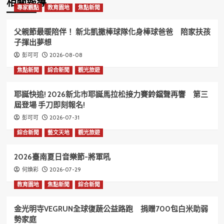
相關報導
專家觀點
教育園地
焦點新聞
父親節最暖陪伴！ 新北凱撒棒球隊化身棒球爸爸 陪家扶孩
子揮出夢想
2026-08-08
彭可可
焦點新聞
綜合新聞
觀光旅遊
耶誕快追! 2026新北市耶誕馬拉松接力賽鈴鐺聲再響 第三
屆登場 手刀即刻報名!
2026-07-31
彭可可
綜合新聞
藝文天地
觀光旅遊
2026臺南夏日音樂節-將軍吼
2026-07-29
何煥彩
教育園地
焦點新聞
綜合新聞
金光明寺VEGRUN全球復蔬公益路跑 捐贈700包白米助弱
勢家庭