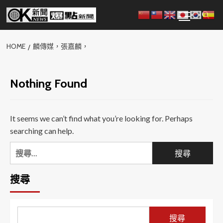
Skip
Primary
to
Menu
content
HOME
麟傳媒，張嘉麟，
Nothing Found
It seems we can’t find what you’re looking for. Perhaps
searching can help.
搜
尋
關
搜尋
鍵
字:
搜尋