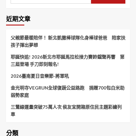
近期文章
父親節最暖陪伴！ 新北凱撒棒球隊化身棒球爸爸 陪家扶
孩子揮出夢想
耶誕快追! 2026新北市耶誕馬拉松接力賽鈴鐺聲再響 第
三屆登場 手刀即刻報名!
2026臺南夏日音樂節-將軍吼
金光明寺VEGRUN全球復蔬公益路跑 捐贈700包白米助
弱勢家庭
三鶯線運量突破75萬人次 侯友宜開箱原住民主題彩繪列
車
分類