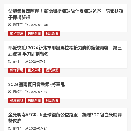
父親節最暖陪伴！ 新北凱撒棒球隊化身棒球爸爸 陪家扶孩
子揮出夢想
2026-08-08
彭可可
觀光旅遊
焦點新聞
綜合新聞
耶誕快追! 2026新北市耶誕馬拉松接力賽鈴鐺聲再響 第三
屆登場 手刀即刻報名!
2026-07-31
彭可可
綜合新聞
藝文天地
觀光旅遊
2026臺南夏日音樂節-將軍吼
2026-07-29
何煥彩
教育園地
焦點新聞
綜合新聞
金光明寺VEGRUN全球復蔬公益路跑 捐贈700包白米助弱
勢家庭
2026-07-27
彭可可