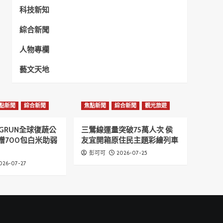
科技新知
綜合新聞
人物專欄
藝文天地
點新聞
綜合新聞
焦點新聞
綜合新聞
觀光旅遊
GRUN全球復蔬公
三鶯線運量突破75萬人次 侯
贈700包白米助弱
友宜開箱原住民主題彩繪列車
2026-07-25
彭可可
026-07-27