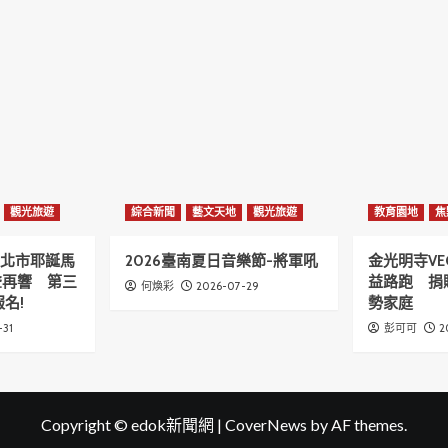
觀光旅遊
綜合新聞
藝文天地
觀光旅遊
教育園地
焦
6新北市耶誕馬
2026臺南夏日音樂節-將軍吼
金光明寺VE
聲再響 第三
益路跑 捐
2026-07-29
何煥彩
名!
勢家庭
-31
2
彭可可
Copyright © edok新聞網
|
CoverNews
by AF themes.