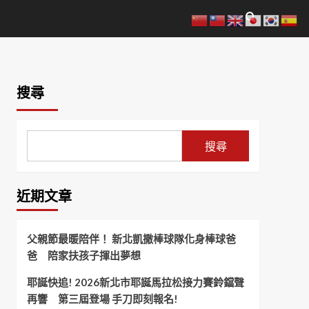
搜尋
搜尋
近期文章
父親節最暖陪伴！ 新北凱撒棒球隊化身棒球爸
爸 陪家扶孩子揮出夢想
耶誕快追! 2026新北市耶誕馬拉松接力賽鈴鐺聲
再響 第三屆登場 手刀即刻報名!