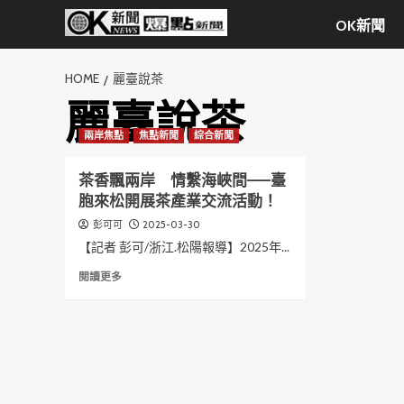
Skip
OK新聞
to
content
HOME
麗臺說茶
麗臺說茶
兩岸焦點
焦點新聞
綜合新聞
茶香飄兩岸 情繫海峽間——臺
胞來松開展茶產業交流活動！
2025-03-30
彭可可
【記者 彭可/浙江.松陽報導】2025年...
Read
閱讀更多
more
about
茶
香
飄
兩
岸