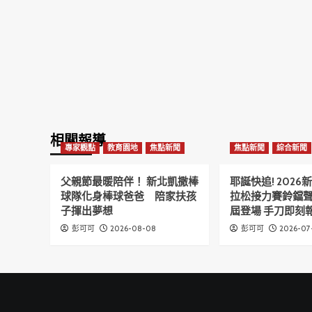
相關報導
專家觀點
教育園地
焦點新聞
焦點新聞
綜合新聞
父親節最暖陪伴！ 新北凱撒棒
耶誕快追! 202
球隊化身棒球爸爸 陪家扶孩
拉松接力賽鈴鐺
子揮出夢想
屆登場 手刀即刻報
2026-08-08
2026-07
彭可可
彭可可