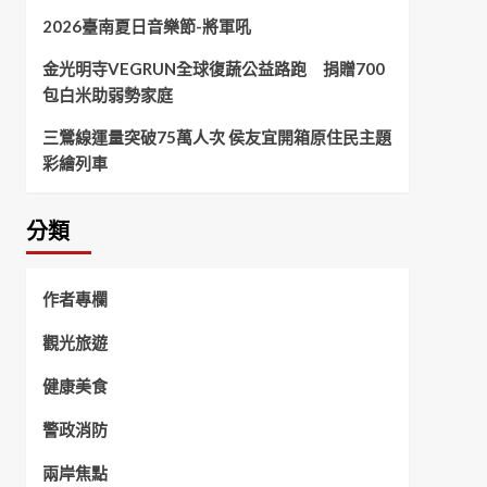
2026臺南夏日音樂節-將軍吼
金光明寺VEGRUN全球復蔬公益路跑 捐贈700
包白米助弱勢家庭
三鶯線運量突破75萬人次 侯友宜開箱原住民主題
彩繪列車
分類
作者專欄
觀光旅遊
健康美食
警政消防
兩岸焦點