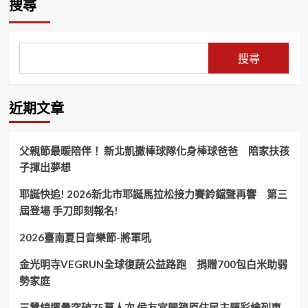
搜尋
界
人」
面
孔
楊
向
子
登
創
高
嵙
勢
搜尋
哲
博
作
翰
士
為」
講
獨
高
座
特
哲
近期文章
教
專
翰
授
長！
講
職
座
父親節最暖陪伴！ 新北凱撒棒球隊化身棒球爸爸 陪家扶孩
業
教
子揮出夢想
生
授
涯！
高
耶誕快追! 2026新北市耶誕馬拉松接力賽鈴鐺聲再響 第三
度
評
屆登場 手刀即刻報名!
價！
2026臺南夏日音樂節-將軍吼
金光明寺VEGRUN全球復蔬公益路跑 捐贈700包白米助弱
勢家庭
三鶯線運量突破75萬人次 侯友宜開箱原住民主題彩繪列車