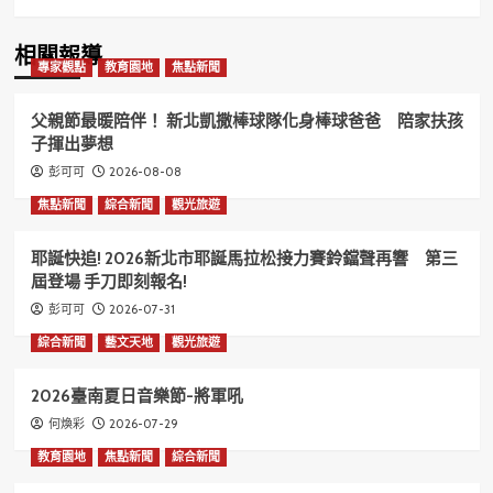
相關報導
專家觀點
教育園地
焦點新聞
父親節最暖陪伴！ 新北凱撒棒球隊化身棒球爸爸 陪家扶孩
子揮出夢想
2026-08-08
彭可可
焦點新聞
綜合新聞
觀光旅遊
耶誕快追! 2026新北市耶誕馬拉松接力賽鈴鐺聲再響 第三
屆登場 手刀即刻報名!
2026-07-31
彭可可
綜合新聞
藝文天地
觀光旅遊
2026臺南夏日音樂節-將軍吼
2026-07-29
何煥彩
教育園地
焦點新聞
綜合新聞