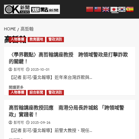
Skip
Primary
to
Menu
content
HOME
高哲翰
高哲翰
人物專欄
教育園地
警政消防
〈學界觀點〉高哲翰講座教授 跨領域警政是打擊詐欺
的關鍵！
2025-10-01
彭可可
【記者 彭可/臺北報導】近年來台灣詐欺與...
Read
閱讀更多
more
人物專欄
綜合新聞
警政消防
about
〈學
高哲翰講座教授回應 南港分局長許城銘 「跨領域警
界
政」實踐者！
觀
點〉
2025-09-26
彭可可
高
【記者 彭可/臺北報導】前警大教授、現任...
哲