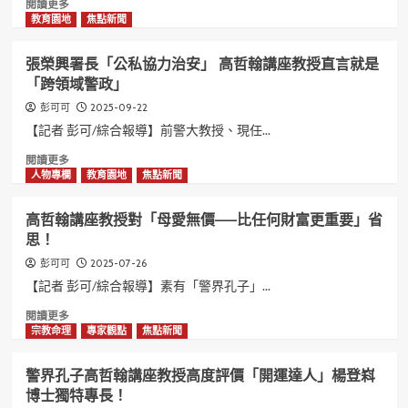
翰
Read
閱讀更多
講
more
教育園地
焦點新聞
座
about
教
高
張榮興署長「公私協力治安」 高哲翰講座教授直言就是
授
哲
「跨領域警政」
跨
翰
領
講
2025-09-22
彭可可
域
座
【記者 彭可/綜合報導】前警大教授、現任...
警
教
政
授
Read
閱讀更多
是
回
more
人物專欄
教育園地
焦點新聞
打
應
about
擊
南
張
高哲翰講座教授對「母愛無價——比任何財富更重要」省
詐
港
榮
思！
欺
分
興
的
局
署
2025-07-26
彭可可
關
長
長
【記者 彭可/綜合報導】素有「警界孔子」...
鍵！
許
「公
城
私
Read
閱讀更多
銘
協
more
宗教命理
專家觀點
焦點新聞
「跨
力
about
領
治
高
警界孔子高哲翰講座教授高度評價「開運達人」楊登嵙
域
安」
哲
博士獨特專長！
警
高
翰