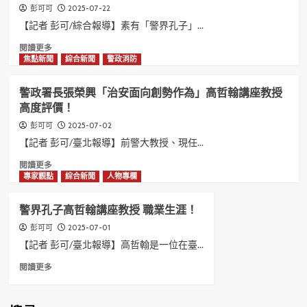
政」
哲
講
2025-07-22
彭可可
實
翰
座
【記者 彭可/綜合報導】素有「警界孔子」...
踐
講
教
者！
座
授
Read
閱讀更多
教
對
more
焦點新聞
綜合新聞
警政消防
授
「母
about
直
愛
警
警政署長張榮興「治安面向創勢作為」高哲翰講座教授
言
無
界
高度評價！
就
價
孔
是
——
子
2025-07-02
彭可可
「跨
比
高
【記者 彭可/臺北報導】前警大教授、現任...
領
任
哲
域
何
翰
Read
閱讀更多
警
財
講
more
專家觀點
綜合新聞
人物專欄
政」
富
座
about
更
教
警
警界孔子高哲翰講座教授 職業生涯！
重
授
政
要」
高
署
2025-07-01
彭可可
省
度
長
【記者 彭可/臺北報導】高哲翰是一位在臺...
思！
評
張
Read
閱讀更多
價
榮
more
「開
興
about
運
「治
警
達
安