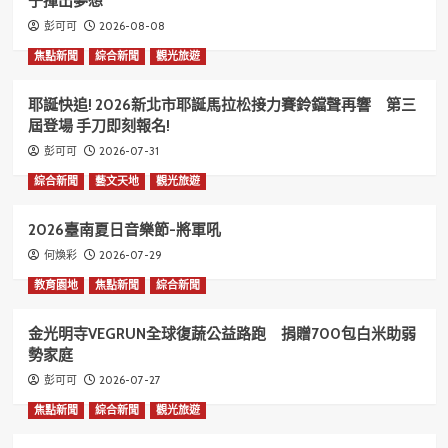
子揮出夢想
2026-08-08
彭可可
焦點新聞
綜合新聞
觀光旅遊
耶誕快追! 2026新北市耶誕馬拉松接力賽鈴鐺聲再響 第三
屆登場 手刀即刻報名!
2026-07-31
彭可可
綜合新聞
藝文天地
觀光旅遊
2026臺南夏日音樂節-將軍吼
2026-07-29
何煥彩
教育園地
焦點新聞
綜合新聞
金光明寺VEGRUN全球復蔬公益路跑 捐贈700包白米助弱
勢家庭
2026-07-27
彭可可
焦點新聞
綜合新聞
觀光旅遊