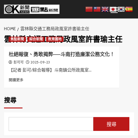
Skip
Primary
to
Menu
content
HOME
雲林縣交通工務局政風室許書瑜主任
雲林縣交通工務局政風室許書瑜主任
焦點新聞
綜合新聞
教育園地
杜絕報復、勇敢揭弊——斗南打造廉潔公務文化！
2025-09-23
彭可可
【記者 彭可/綜合報導】斗南鎮公所政風室...
Read
閱讀更多
more
about
杜
搜尋
絕
報
復、
勇
搜尋
敢
揭
弊