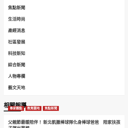
焦點新聞
生活時尚
產經消息
社區發展
科技新知
綜合新聞
人物專欄
藝文天地
相關報導
專家觀點
教育園地
焦點新聞
父親節最暖陪伴！ 新北凱撒棒球隊化身棒球爸爸 陪家扶孩