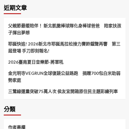
——
近期文章
斗
南
打
父親節最暖陪伴！ 新北凱撒棒球隊化身棒球爸爸 陪家扶孩
造
子揮出夢想
廉
潔
耶誕快追! 2026新北市耶誕馬拉松接力賽鈴鐺聲再響 第三
公
務
屆登場 手刀即刻報名!
文
化！
2026臺南夏日音樂節-將軍吼
金光明寺VEGRUN全球復蔬公益路跑 捐贈700包白米助弱
勢家庭
三鶯線運量突破75萬人次 侯友宜開箱原住民主題彩繪列車
分類
作者專欄