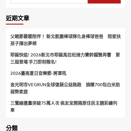
近期文章
父親節最暖陪伴！ 新北凱撒棒球隊化身棒球爸爸 陪家扶
孩子揮出夢想
耶誕快追! 2026新北市耶誕馬拉松接力賽鈴鐺聲再響 第
三屆登場 手刀即刻報名!
2026臺南夏日音樂節-將軍吼
金光明寺VEGRUN全球復蔬公益路跑 捐贈700包白米助
弱勢家庭
三鶯線運量突破75萬人次 侯友宜開箱原住民主題彩繪列
車
分類