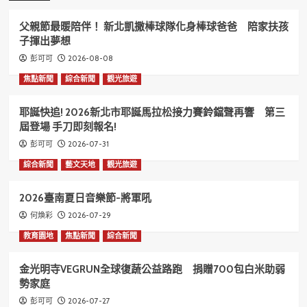
父親節最暖陪伴！ 新北凱撒棒球隊化身棒球爸爸 陪家扶孩
子揮出夢想
2026-08-08
彭可可
焦點新聞
綜合新聞
觀光旅遊
耶誕快追! 2026新北市耶誕馬拉松接力賽鈴鐺聲再響 第三
屆登場 手刀即刻報名!
2026-07-31
彭可可
綜合新聞
藝文天地
觀光旅遊
2026臺南夏日音樂節-將軍吼
2026-07-29
何煥彩
教育園地
焦點新聞
綜合新聞
金光明寺VEGRUN全球復蔬公益路跑 捐贈700包白米助弱
勢家庭
2026-07-27
彭可可