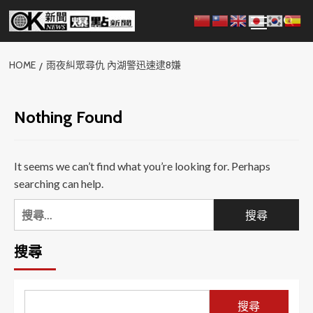
Skip
Primary
to
Menu
content
HOME
雨夜糾眾尋仇 內湖警迅速逮8嫌
Nothing Found
It seems we can’t find what you’re looking for. Perhaps
searching can help.
搜
尋
關
搜尋
鍵
字:
搜尋