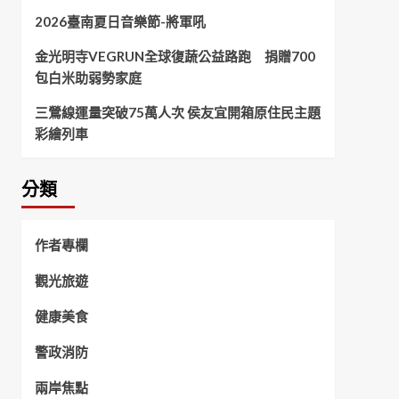
2026臺南夏日音樂節-將軍吼
金光明寺VEGRUN全球復蔬公益路跑 捐贈700
包白米助弱勢家庭
三鶯線運量突破75萬人次 侯友宜開箱原住民主題
彩繪列車
分類
作者專欄
觀光旅遊
健康美食
警政消防
兩岸焦點