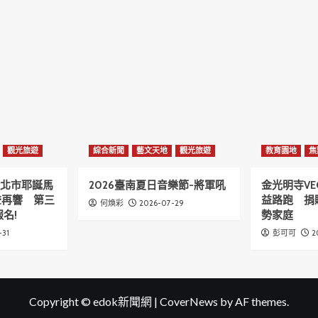
觀光旅遊
綜合新聞
藝文天地
觀光旅遊
教育園地
焦
6新北市耶誕馬
2026臺南夏日音樂節-將軍吼
金光明寺VE
聲再響 第三
益路跑 捐
2026-07-29
何煥彩
名!
勢家庭
-31
2
彭可可
Copyright © edok新聞網
|
CoverNews
by AF themes.