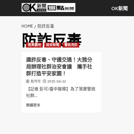
Skip
OK新聞
to
content
HOME
防詐反毒
防詐反毒
教育園地
綜合新聞
警政消防
識詐反毒、守護交通！大雅分
局辦理社群治安會議 攜手社
群打造平安家園！
2025-06-22
彭可可
【記者 彭可/臺中報導】為了落實警政
社群...
Read
閱讀更多
more
about
識
詐
反