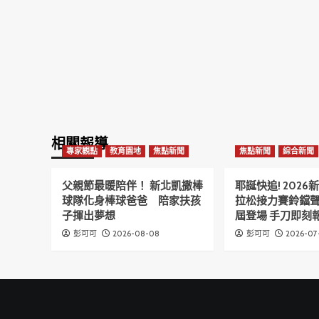
相關報導
專家觀點
教育園地
焦點新聞
焦點新聞
綜合新聞
父親節最暖陪伴！ 新北凱撒棒
耶誕快追! 202
球隊化身棒球爸爸 陪家扶孩
拉松接力賽鈴鐺
子揮出夢想
屆登場 手刀即刻報
2026-08-08
2026-07
彭可可
彭可可