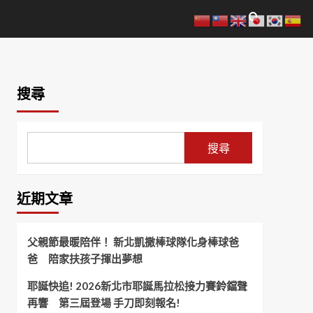
搜尋
搜尋
近期文章
父親節最暖陪伴！ 新北凱撒棒球隊化身棒球爸
爸 陪家扶孩子揮出夢想
耶誕快追! 2026新北市耶誕馬拉松接力賽鈴鐺聲
再響 第三屆登場 手刀即刻報名!