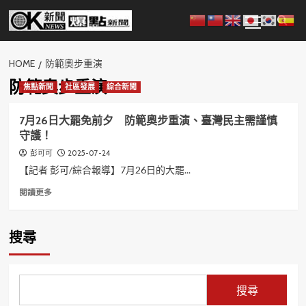
Skip
Primary
to
Menu
content
HOME
防範奧步重演
防範奧步重演
焦點新聞
社區發展
綜合新聞
7月26日大罷免前夕 防範奧步重演、臺灣民主需謹慎
守護！
2025-07-24
彭可可
【記者 彭可/綜合報導】7月26日的大罷...
Read
閱讀更多
more
about
7
搜尋
月
26
日
大
搜尋
罷