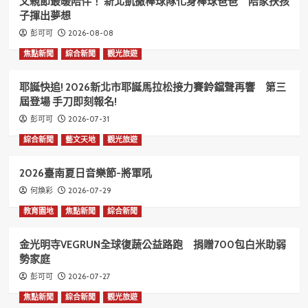
父親節最暖陪伴！ 新北凱撒棒球隊化身棒球爸爸 陪家扶孩
子揮出夢想
2026-08-08
彭可可
焦點新聞
綜合新聞
觀光旅遊
耶誕快追! 2026新北市耶誕馬拉松接力賽鈴鐺聲再響 第三
屆登場 手刀即刻報名!
2026-07-31
彭可可
綜合新聞
藝文天地
觀光旅遊
2026臺南夏日音樂節-將軍吼
2026-07-29
何煥彩
教育園地
焦點新聞
綜合新聞
金光明寺VEGRUN全球復蔬公益路跑 捐贈700包白米助弱
勢家庭
2026-07-27
彭可可
焦點新聞
綜合新聞
觀光旅遊