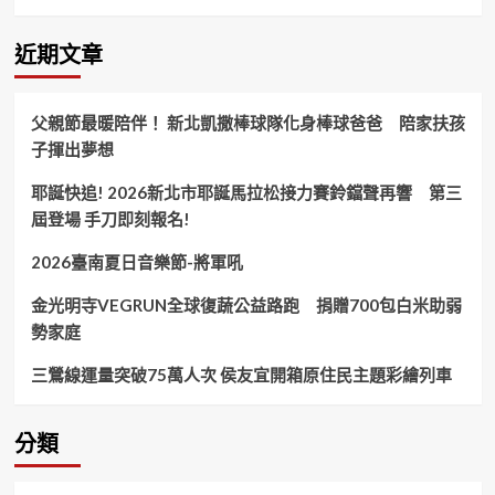
免
前
夕
近期文章
防
範
奧
父親節最暖陪伴！ 新北凱撒棒球隊化身棒球爸爸 陪家扶孩
步
子揮出夢想
重
演、
耶誕快追! 2026新北市耶誕馬拉松接力賽鈴鐺聲再響 第三
臺
灣
屆登場 手刀即刻報名!
民
主
2026臺南夏日音樂節-將軍吼
需
謹
金光明寺VEGRUN全球復蔬公益路跑 捐贈700包白米助弱
慎
勢家庭
守
護！
三鶯線運量突破75萬人次 侯友宜開箱原住民主題彩繪列車
分類