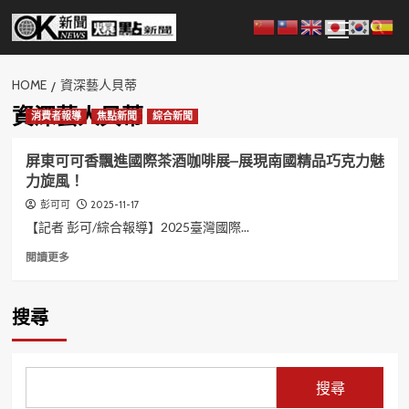
Skip
Primary
to
Menu
content
HOME
資深藝人貝蒂
資深藝人貝蒂
消費者報導
焦點新聞
綜合新聞
屏東可可香飄進國際茶酒咖啡展–展現南國精品巧克力魅
力旋風！
2025-11-17
彭可可
【記者 彭可/綜合報導】2025臺灣國際...
Read
閱讀更多
more
about
屏
搜尋
東
可
可
香
搜尋
飄