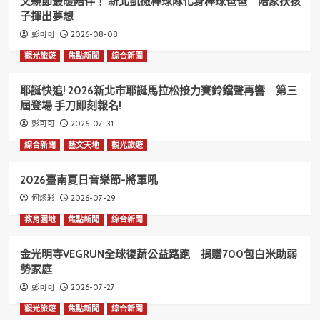
父親節最暖陪伴！ 新北凱撒棒球隊化身棒球爸爸 陪家扶孩
子揮出夢想
2026-08-08
彭可可
觀光旅遊
焦點新聞
綜合新聞
耶誕快追! 2026新北市耶誕馬拉松接力賽鈴鐺聲再響 第三
屆登場 手刀即刻報名!
2026-07-31
彭可可
綜合新聞
藝文天地
觀光旅遊
2026臺南夏日音樂節-將軍吼
2026-07-29
何煥彩
教育園地
焦點新聞
綜合新聞
金光明寺VEGRUN全球復蔬公益路跑 捐贈700包白米助弱
勢家庭
2026-07-27
彭可可
觀光旅遊
焦點新聞
綜合新聞