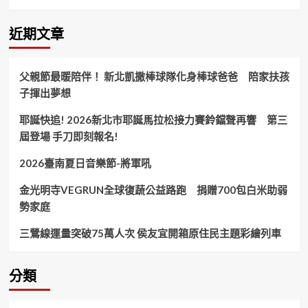
進
國
際
近期文章
茶
酒
咖
父親節最暖陪伴！ 新北凱撒棒球隊化身棒球爸爸 陪家扶孩
啡
子揮出夢想
展
–
耶誕快追! 2026新北市耶誕馬拉松接力賽鈴鐺聲再響 第三
展
現
屆登場 手刀即刻報名!
南
國
2026臺南夏日音樂節-將軍吼
精
品
金光明寺VEGRUN全球復蔬公益路跑 捐贈700包白米助弱
巧
勢家庭
克
力
三鶯線運量突破75萬人次 侯友宜開箱原住民主題彩繪列車
魅
力
旋
分類
風！