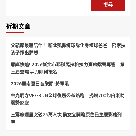
搜尋
近期文章
父親節最暖陪伴！ 新北凱撒棒球隊化身棒球爸爸 陪家扶
孩子揮出夢想
耶誕快追! 2026新北市耶誕馬拉松接力賽鈴鐺聲再響 第
三屆登場 手刀即刻報名!
2026臺南夏日音樂節-將軍吼
金光明寺VEGRUN全球復蔬公益路跑 捐贈700包白米助
弱勢家庭
三鶯線運量突破75萬人次 侯友宜開箱原住民主題彩繪列
車