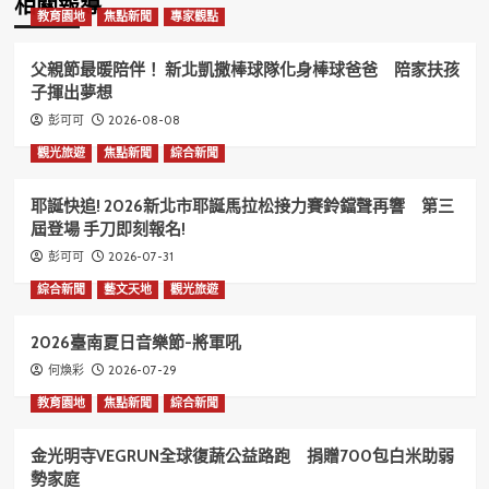
相關報導
教育園地
焦點新聞
專家觀點
父親節最暖陪伴！ 新北凱撒棒球隊化身棒球爸爸 陪家扶孩
子揮出夢想
2026-08-08
彭可可
觀光旅遊
焦點新聞
綜合新聞
耶誕快追! 2026新北市耶誕馬拉松接力賽鈴鐺聲再響 第三
屆登場 手刀即刻報名!
2026-07-31
彭可可
綜合新聞
藝文天地
觀光旅遊
2026臺南夏日音樂節-將軍吼
2026-07-29
何煥彩
教育園地
焦點新聞
綜合新聞
金光明寺VEGRUN全球復蔬公益路跑 捐贈700包白米助弱
勢家庭