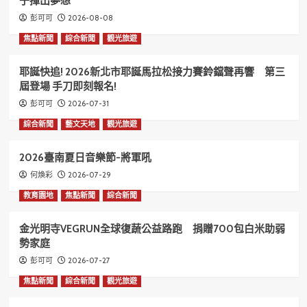
子揮出夢想
2026-08-08
彭可可
焦點新聞
綜合新聞
觀光旅遊
耶誕快追! 2026新北市耶誕馬拉松接力賽鈴鐺聲再響 第三
屆登場 手刀即刻報名!
2026-07-31
彭可可
綜合新聞
藝文天地
觀光旅遊
2026臺南夏日音樂節-將軍吼
2026-07-29
何煥彩
教育園地
焦點新聞
綜合新聞
金光明寺VEGRUN全球復蔬公益路跑 捐贈700包白米助弱
勢家庭
2026-07-27
彭可可
焦點新聞
綜合新聞
觀光旅遊