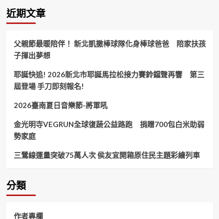
讓
近期文章
救
護
車
父親節最暖陪伴！ 新北凱撒棒球隊化身棒球爸爸 陪家扶孩
侮
子揮出夢想
辱
公
耶誕快追! 2026新北市耶誕馬拉松接力賽鈴鐺聲再響 第三
務
行
屆登場 手刀即刻報名!
為
依
2026臺南夏日音樂節-將軍吼
法
究
金光明寺VEGRUN全球復蔬公益路跑 捐贈700包白米助弱
辦！
勢家庭
三鶯線運量突破75萬人次 侯友宜開箱原住民主題彩繪列車
分類
作者專欄