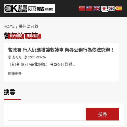
Skip
Primary
to
Menu
content
HOME
警無法可管
警無法可管
綜合新聞
警政消防
警政署 行人仍應禮讓救護車 侮辱公務行為依法究辦！
2025-03-26
彭可可
【記者 彭可/臺北報導】今(26)日媒體...
Read
閱讀更多
more
about
警
搜尋
政
署
行
人
搜尋
仍
應
禮