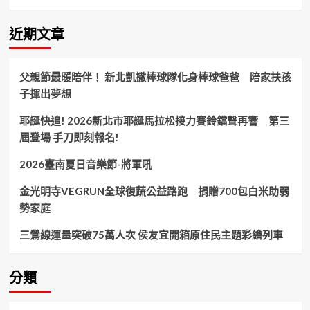
知
識
化
近期文章
身
「小
小
父親節最暖陪伴！ 新北凱撒棒球隊化身棒球爸爸 陪家扶孩
清
子揮出夢想
潔
隊
耶誕快追! 2026新北市耶誕馬拉松接力賽鈴鐺聲再響 第三
員」
體
屆登場 手刀即刻報名!
驗
垃
2026臺南夏日音樂節-將軍吼
圾
分
金光明寺VEGRUN全球復蔬公益路跑 捐贈700包白米助弱
類
勢家庭
與
資
三鶯線運量突破75萬人次 侯友宜開箱原住民主題彩繪列車
源
回
收！
分類