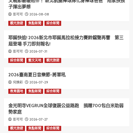
父親節最暖陪伴！ 新北凱撒棒球隊化身棒球爸爸 陪家扶孩
子揮出夢想
2026-08-08
彭可可
觀光旅遊
焦點新聞
綜合新聞
耶誕快追! 2026新北市耶誕馬拉松接力賽鈴鐺聲再響 第三
屆登場 手刀即刻報名!
2026-07-31
彭可可
綜合新聞
藝文天地
觀光旅遊
2026臺南夏日音樂節-將軍吼
2026-07-29
何煥彩
教育園地
焦點新聞
綜合新聞
金光明寺VEGRUN全球復蔬公益路跑 捐贈700包白米助弱
勢家庭
2026-07-27
彭可可
觀光旅遊
焦點新聞
綜合新聞