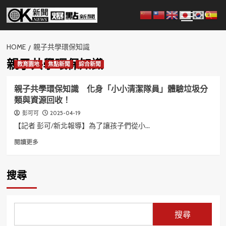
Skip
Primary
to
Menu
content
HOME
親子共學環保知識
親子共學環保知識
教育園地
焦點新聞
綜合新聞
親子共學環保知識 化身「小小清潔隊員」體驗垃圾分
類與資源回收！
2025-04-19
彭可可
【記者 彭可/新北報導】為了讓孩子們從小...
Read
閱讀更多
more
about
親
搜尋
子
共
學
環
搜尋
保