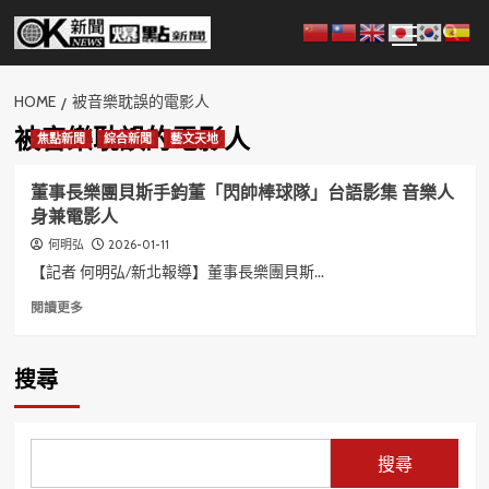
Skip
Primary
to
Menu
content
HOME
被音樂耽誤的電影人
被音樂耽誤的電影人
焦點新聞
綜合新聞
藝文天地
董事長樂團貝斯手鈞董「閃帥棒球隊」台語影集 音樂人
身兼電影人
2026-01-11
何明弘
【記者 何明弘/新北報導】董事長樂團貝斯...
Read
閱讀更多
more
about
董
搜尋
事
長
樂
團
搜尋
貝