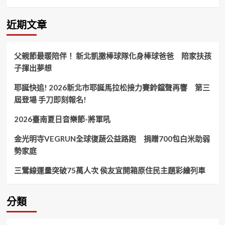
斯
手
鈞
近期文章
董
「閃
帥
父親節最暖陪伴！ 新北凱撒棒球隊化身棒球爸爸 陪家扶孩
棒
子揮出夢想
球
隊」
耶誕快追! 2026新北市耶誕馬拉松接力賽鈴鐺聲再響 第三
台
語
屆登場 手刀即刻報名!
影
集
2026臺南夏日音樂節-將軍吼
音
樂
金光明寺VEGRUN全球復蔬公益路跑 捐贈700包白米助弱
人
勢家庭
身
兼
三鶯線運量突破75萬人次 侯友宜開箱原住民主題彩繪列車
電
影
人
分類