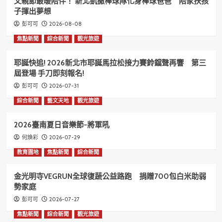
父親節最暖陪伴！ 新北凱撒棒球隊化身棒球爸爸 陪家扶孩
子揮出夢想
2026-08-08
彭可可
焦點新聞
綜合新聞
觀光旅遊
耶誕快追! 2026新北市耶誕馬拉松接力賽鈴鐺聲再響 第三
屆登場 手刀即刻報名!
2026-07-31
彭可可
綜合新聞
藝文天地
觀光旅遊
2026臺南夏日音樂節-將軍吼
2026-07-29
何煥彩
教育園地
焦點新聞
綜合新聞
金光明寺VEGRUN全球復蔬公益路跑 捐贈700包白米助弱
勢家庭
2026-07-27
彭可可
焦點新聞
綜合新聞
觀光旅遊