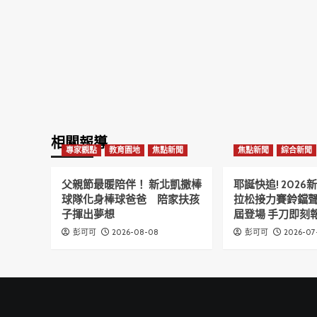
相關報導
專家觀點
教育園地
焦點新聞
焦點新聞
綜合新聞
父親節最暖陪伴！ 新北凱撒棒
耶誕快追! 202
球隊化身棒球爸爸 陪家扶孩
拉松接力賽鈴鐺
子揮出夢想
屆登場 手刀即刻報
2026-08-08
2026-07
彭可可
彭可可