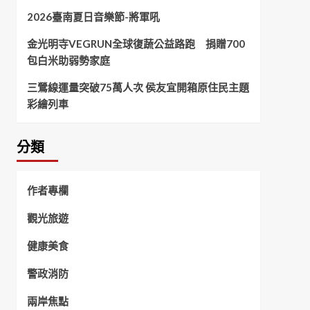
2026臺南夏日音樂節-將軍吼
金光明寺VEGRUN全球復蔬公益路跑 捐贈700
包白米助弱勢家庭
三鶯線運量突破75萬人次 侯友宜開箱原住民主題
彩繪列車
分類
作者專欄
觀光旅遊
健康美食
警政消防
兩岸焦點