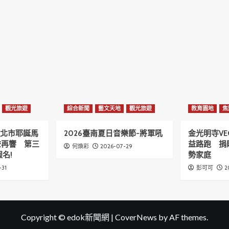
觀光旅遊
綜合新聞
藝文天地
觀光旅遊
教育園地
焦
6新北市耶誕馬
2026臺南夏日音樂節-將軍吼
金光明寺VE
聲再響 第三
益路跑 捐
2026-07-29
何煥彩
名!
勢家庭
-31
2
彭可可
Copyright © edok新聞網
|
CoverNews
by AF themes.