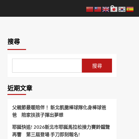
搜尋
搜尋
近期文章
父親節最暖陪伴！ 新北凱撒棒球隊化身棒球爸
爸 陪家扶孩子揮出夢想
耶誕快追! 2026新北市耶誕馬拉松接力賽鈴鐺聲
再響 第三屆登場 手刀即刻報名!