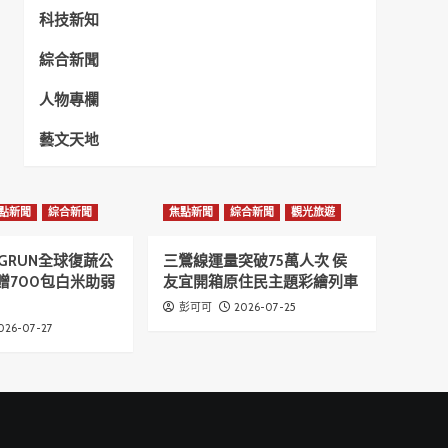
科技新知
綜合新聞
人物專欄
藝文天地
點新聞
綜合新聞
焦點新聞
綜合新聞
觀光旅遊
GRUN全球復蔬公
三鶯線運量突破75萬人次 侯
贈700包白米助弱
友宜開箱原住民主題彩繪列車
2026-07-25
彭可可
026-07-27