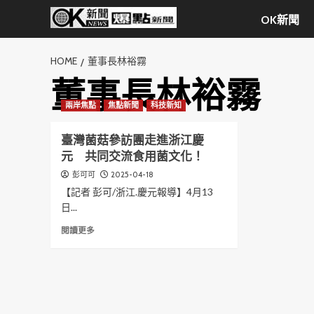
Skip
OK新聞
to
content
HOME
董事長林裕霧
董事長林裕霧
兩岸焦點
焦點新聞
科技新知
臺灣菌菇參訪團走進浙江慶
元 共同交流食用菌文化！
2025-04-18
彭可可
【記者 彭可/浙江.慶元報導】4月13
日...
Read
閱讀更多
more
about
臺
灣
菌
菇