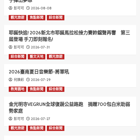
子揮出夢想
2026-08-08
彭可可
觀光旅遊
焦點新聞
綜合新聞
耶誕快追! 2026新北市耶誕馬拉松接力賽鈴鐺聲再響 第三
屆登場 手刀即刻報名!
2026-07-31
彭可可
綜合新聞
藝文天地
觀光旅遊
2026臺南夏日音樂節-將軍吼
2026-07-29
何煥彩
教育園地
焦點新聞
綜合新聞
金光明寺VEGRUN全球復蔬公益路跑 捐贈700包白米助弱
勢家庭
2026-07-27
彭可可
觀光旅遊
焦點新聞
綜合新聞