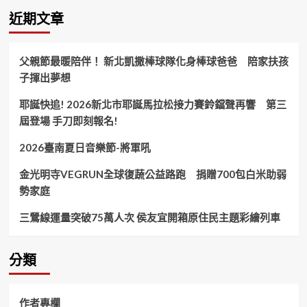
團
近期文章
–
孝
親
父親節最暖陪伴！ 新北凱撒棒球隊化身棒球爸爸 陪家扶孩
列
子揮出夢想
車
11.1
耶誕快追! 2026新北市耶誕馬拉松接力賽鈴鐺聲再響 第三
苗
栗
屆登場 手刀即刻報名!
西
湖
2026臺南夏日音樂節-將軍吼
登
場！
金光明寺VEGRUN全球復蔬公益路跑 捐贈700包白米助弱
勢家庭
三鶯線運量突破75萬人次 侯友宜開箱原住民主題彩繪列車
分類
作者專欄