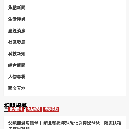
焦點新聞
生活時尚
產經消息
社區發展
科技新知
綜合新聞
人物專欄
藝文天地
相關報導
教育園地
焦點新聞
專家觀點
父親節最暖陪伴！ 新北凱撒棒球隊化身棒球爸爸 陪家扶孩