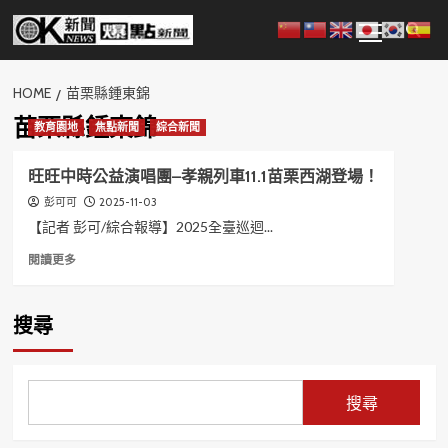
Skip
Primary
to
Menu
content
HOME
苗栗縣鍾東錦
苗栗縣鍾東錦
教育園地
焦點新聞
綜合新聞
旺旺中時公益演唱團–孝親列車11.1苗栗西湖登場！
2025-11-03
彭可可
【記者 彭可/綜合報導】2025全臺巡迴...
Read
閱讀更多
more
about
旺
搜尋
旺
中
時
公
搜尋
益
演
唱