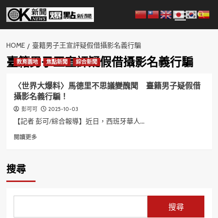
Skip
Primary
to
Menu
content
HOME
臺籍男子王宣評疑假借攝影名義行騙
臺籍男子王宣評疑假借攝影名義行騙
教育園地
焦點新聞
綜合新聞
〈世界大爆料〉馬德里不思議變醜聞 臺籍男子疑假借
攝影名義行騙！
2025-10-03
彭可可
【記者 彭可/綜合報導】近日，西班牙華人...
Read
閱讀更多
more
about
〈世
搜尋
界
大
爆
料〉
搜尋
馬