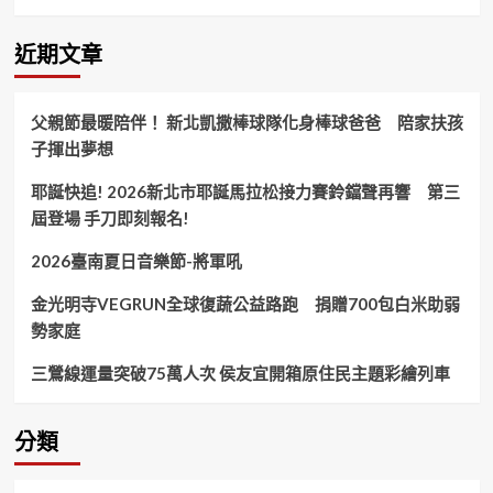
德
里
不
近期文章
思
議
變
父親節最暖陪伴！ 新北凱撒棒球隊化身棒球爸爸 陪家扶孩
醜
子揮出夢想
聞
臺
耶誕快追! 2026新北市耶誕馬拉松接力賽鈴鐺聲再響 第三
籍
男
屆登場 手刀即刻報名!
子
疑
2026臺南夏日音樂節-將軍吼
假
借
金光明寺VEGRUN全球復蔬公益路跑 捐贈700包白米助弱
攝
勢家庭
影
名
三鶯線運量突破75萬人次 侯友宜開箱原住民主題彩繪列車
義
行
騙！
分類