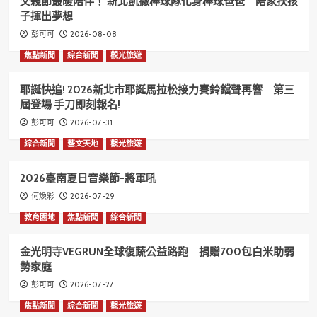
父親節最暖陪伴！ 新北凱撒棒球隊化身棒球爸爸 陪家扶孩
子揮出夢想
2026-08-08
彭可可
焦點新聞
綜合新聞
觀光旅遊
耶誕快追! 2026新北市耶誕馬拉松接力賽鈴鐺聲再響 第三
屆登場 手刀即刻報名!
2026-07-31
彭可可
綜合新聞
藝文天地
觀光旅遊
2026臺南夏日音樂節-將軍吼
2026-07-29
何煥彩
教育園地
焦點新聞
綜合新聞
金光明寺VEGRUN全球復蔬公益路跑 捐贈700包白米助弱
勢家庭
2026-07-27
彭可可
焦點新聞
綜合新聞
觀光旅遊