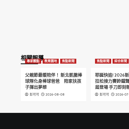
相關報導
專家觀點
教育園地
焦點新聞
焦點新聞
綜合新聞
父親節最暖陪伴！ 新北凱撒棒
耶誕快追! 202
球隊化身棒球爸爸 陪家扶孩
拉松接力賽鈴鐺
子揮出夢想
屆登場 手刀即刻報
2026-08-08
2026-07
彭可可
彭可可