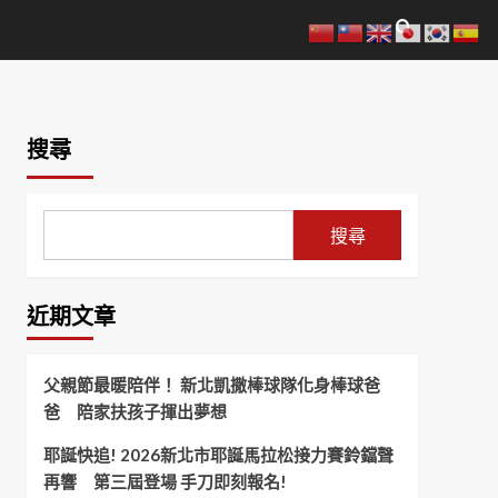
搜尋
搜尋
近期文章
父親節最暖陪伴！ 新北凱撒棒球隊化身棒球爸
爸 陪家扶孩子揮出夢想
耶誕快追! 2026新北市耶誕馬拉松接力賽鈴鐺聲
再響 第三屆登場 手刀即刻報名!