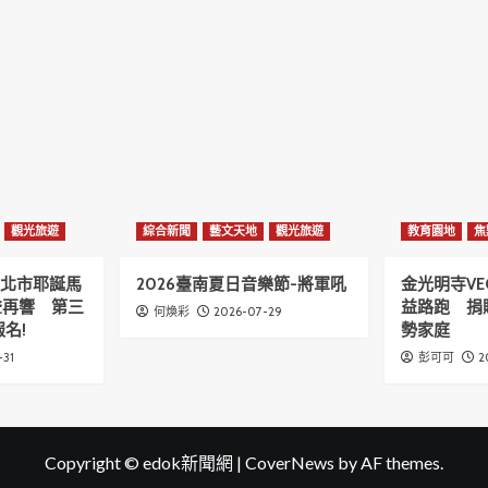
觀光旅遊
綜合新聞
藝文天地
觀光旅遊
教育園地
焦
6新北市耶誕馬
2026臺南夏日音樂節-將軍吼
金光明寺VE
聲再響 第三
益路跑 捐
2026-07-29
何煥彩
名!
勢家庭
-31
2
彭可可
Copyright © edok新聞網
|
CoverNews
by AF themes.