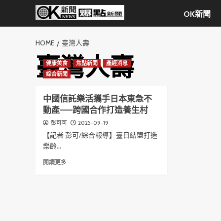
Skip
OK新聞
to
content
HOME
臺灣人壽
臺灣人壽
健康美食
焦點新聞
產經消息
綜合新聞
中國信託樂活攜手日本東急不
動產——跨國合作打造養生村
2025-09-19
彭可可
【記者 彭可/綜合報導】臺日結盟打造
樂齡...
Read
閱讀更多
more
about
中
國
信
託