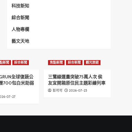
科技新知
綜合新聞
人物專欄
藝文天地
點新聞
綜合新聞
焦點新聞
綜合新聞
觀光旅遊
GRUN全球復蔬公
三鶯線運量突破75萬人次 侯
贈700包白米助弱
友宜開箱原住民主題彩繪列車
2026-07-25
彭可可
026-07-27