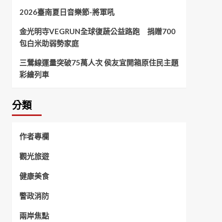
2026臺南夏日音樂節-將軍吼
金光明寺VEGRUN全球復蔬公益路跑 捐贈700
包白米助弱勢家庭
三鶯線運量突破75萬人次 侯友宜開箱原住民主題
彩繪列車
分類
作者專欄
觀光旅遊
健康美食
警政消防
兩岸焦點