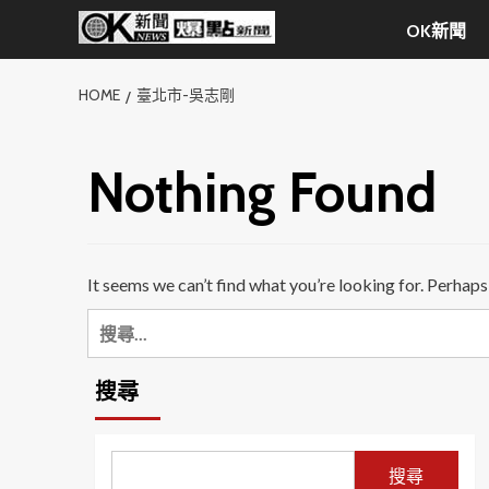
Skip
OK新聞
to
content
HOME
臺北市-吳志剛
Nothing Found
It seems we can’t find what you’re looking for. Perhaps
搜
尋
關
搜尋
鍵
字:
搜尋