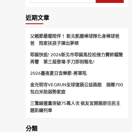
近期文章
父親節最暖陪伴！ 新北凱撒棒球隊化身棒球爸
爸 陪家扶孩子揮出夢想
耶誕快追! 2026新北市耶誕馬拉松接力賽鈴鐺聲
再響 第三屆登場 手刀即刻報名!
2026臺南夏日音樂節-將軍吼
金光明寺VEGRUN全球復蔬公益路跑 捐贈700
包白米助弱勢家庭
三鶯線運量突破75萬人次 侯友宜開箱原住民主
題彩繪列車
分類